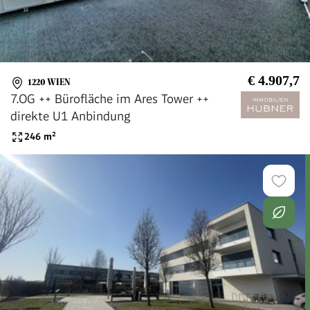
€ 4.907,7
1220 WIEN
7.OG ++ Bürofläche im Ares Tower ++
direkte U1 Anbindung
246
m²