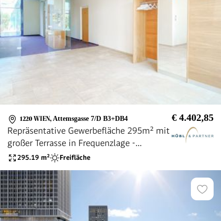
€ 4.402,85
1220 WIEN
,
Attemsgasse 7/D B3+DB4
Repräsentative Gewerbefläche 295m² mit
großer Terrasse in Frequenzlage -
Attemsgasse 7 | 1220 Wien
295.19
m²
Freifläche