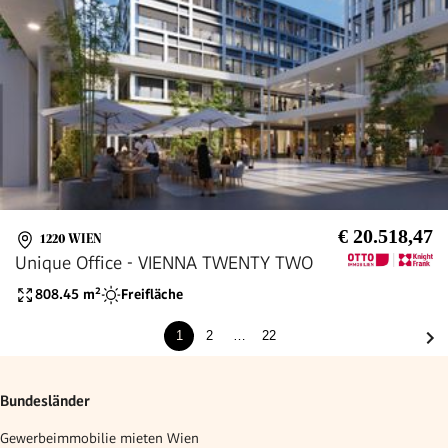
€ 20.518,47
1220 WIEN
Unique Office - VIENNA TWENTY TWO
808.45
m²
Freifläche
1
2
…
22
Bundesländer
Gewerbeimmobilie mieten Wien