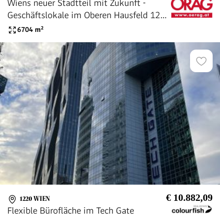
Wiens neuer Stadtteil mit Zukunft -
Geschäftslokale im Oberen Hausfeld 1220
Wien zu mieten
6704
m²
€ 10.882,09
1220 WIEN
Flexible Bürofläche im Tech Gate