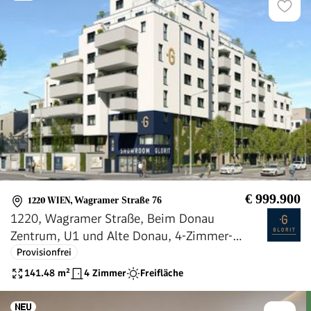
€ 999.900
1220 WIEN
,
Wagramer Straße 76
1220, Wagramer Straße, Beim Donau
Zentrum, U1 und Alte Donau, 4-Zimmer-
Eigentumswohnung
Provisionfrei
141.48
m²
4 Zimmer
Freifläche