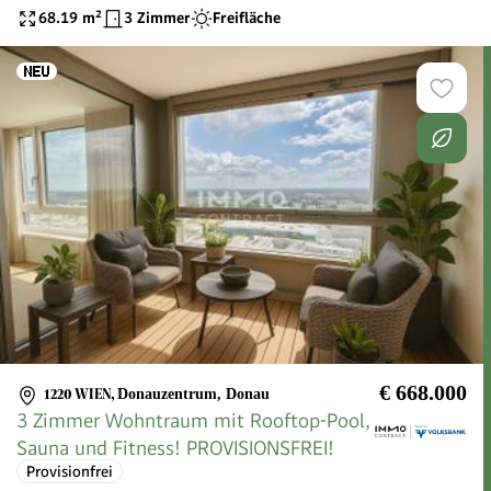
68.19
m²
3 Zimmer
Freifläche
€ 668.000
1220 WIEN
,
Donauzentrum, Donau
3 Zimmer Wohntraum mit Rooftop-Pool,
Sauna und Fitness! PROVISIONSFREI!
Provisionfrei