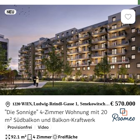
€ 570.000
1220 WIEN
,
Ludwig-Reindl-Gasse 1, Senekowitschgasse 2
"Die Sonnige" 4-Zimmer Wohnung mit 20
m² Südbalkon und Balkon-Kraftwerk
Provisionfrei
Video
92.1
m²
4 Zimmer
Freifläche