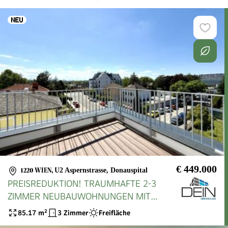
€ 449.000
1220 WIEN
,
U2 Aspernstrasse, Donauspital
PREISREDUKTION! TRAUMHAFTE 2-3
ZIMMER NEUBAUWOHNUNGEN MIT
FREIFLÄCHEN NÄHE U2
85.17
m²
3 Zimmer
Freifläche
ASPERNSTRASSE/DONAUSPITAL!