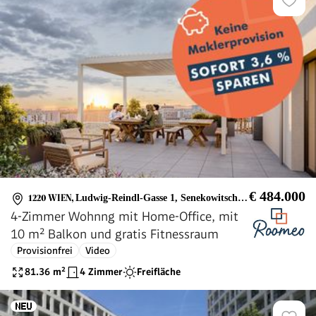
€ 484.000
1220 WIEN
,
Ludwig-Reindl-Gasse 1, Senekowitschgasse 2
4-Zimmer Wohnng mit Home-Office, mit
10 m² Balkon und gratis Fitnessraum
Provisionfrei
Video
81.36
m²
4 Zimmer
Freifläche