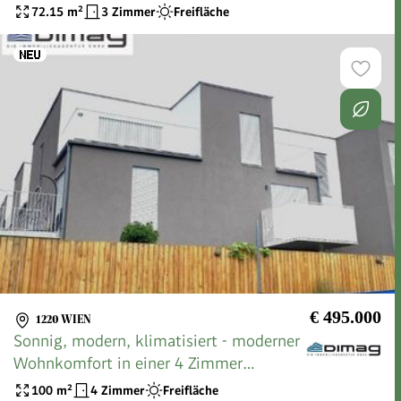
72.15
m²
3 Zimmer
Freifläche
€ 495.000
1220 WIEN
Sonnig, modern, klimatisiert - moderner
Wohnkomfort in einer 4 Zimmer
Neubauwohnung mit zwei großzügigen
100
m²
4 Zimmer
Freifläche