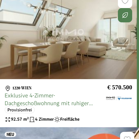
€ 570.500
1220 WIEN
Exklusive 4-Zimmer-
Dachgeschoßwohnung mit ruhiger
Provisionfrei
Terrasse - provisionsfreier Erstbezug
92.57
m²
4 Zimmer
Freifläche