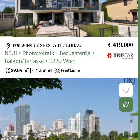
€ 419.000
1220 WIEN
,
U2 SEESTADT / LOBAU
NEU! • Photovoltaik • Bezugsfertig •
Balkon/Terrasse • 1220 Wien
89.04
m²
4 Zimmer
Freifläche