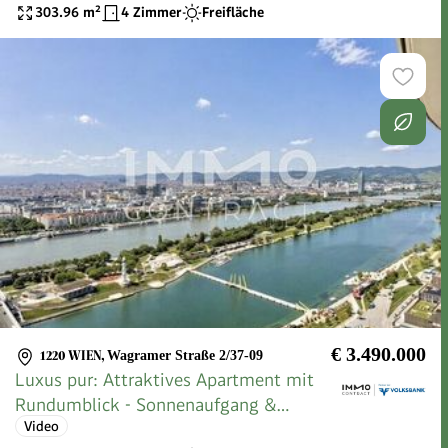
303.96
m²
4 Zimmer
Freifläche
€ 3.490.000
1220 WIEN
,
Wagramer Straße 2/37-09
Luxus pur: Attraktives Apartment mit
Rundumblick - Sonnenaufgang &
Video
Sonnenuntergang