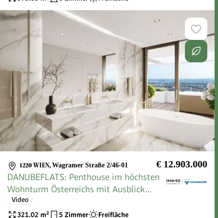
€ 12.903.000
1220 WIEN
,
Wagramer Straße 2/46-01
DANUBEFLATS: Penthouse im höchsten
Wohnturm Österreichs mit Ausblick
Video
wohin das Auge reicht - NEW
321.02
m²
5 Zimmer
Freifläche