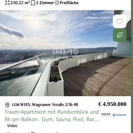
230.22
m²
3 Zimmer
Freifläche
€ 4.950.000
1220 WIEN
,
Wagramer Straße 2/36-08
Traum-Apartment mit Rundumblick und
86 qm Balkon . Gym, Sauna, Pool, Bar,
Video
Restaurant & Lounges