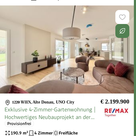
€ 2.199.900
1220 WIEN
,
Alte Donau, UNO City
Exklusive 4-Zimmer-Gartenwohnung |
Hochwertiges Neubauprojekt an der
Provisionfrei
Alten Donau | EIGENGRUND!
190.9
m²
4 Zimmer
Freifläche