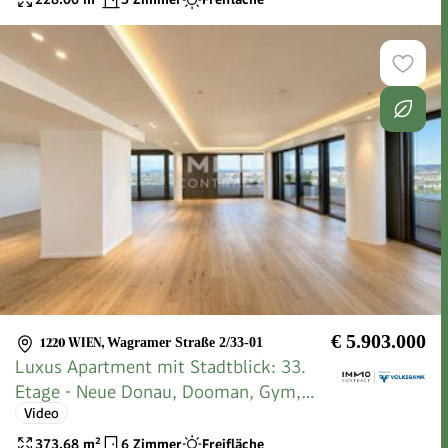
€ 5.903.000
1220 WIEN
,
Wagramer Straße 2/33-01
Luxus Apartment mit Stadtblick: 33.
Etage - Neue Donau, Dooman, Gym,
Video
Lounges
373.68
m²
6 Zimmer
Freifläche