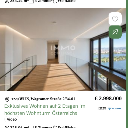
254.14
m²
4 Zimmer
Freifläche
€ 2.998.000
1220 WIEN
,
Wagramer Straße 2/34-01
Exklusives Wohnen auf 2 Etagen im
höchsten Wohnturm Österreichs
Video
228.06
m²
5 Zimmer
Freifläche