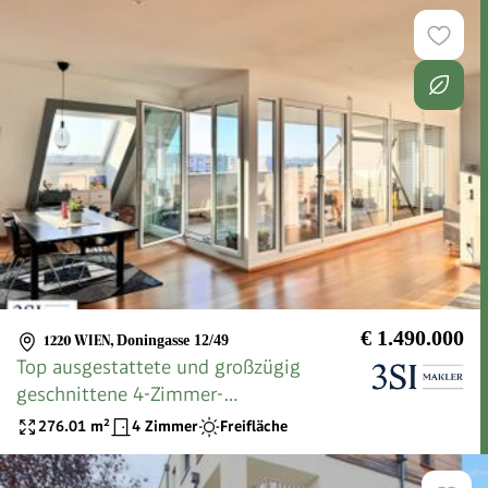
€ 1.490.000
1220 WIEN
,
Doningasse 12/49
Top ausgestattete und großzügig
geschnittene 4-Zimmer-
Terrassenwohnung - in Top-Lage des 22.
276.01
m²
4 Zimmer
Freifläche
Bezirks