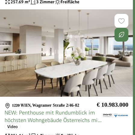
257.69
m²
3 Zimmer
Freifläche
€ 10.983.000
1220 WIEN
,
Wagramer Straße 2/46-02
NEW: Penthouse mit Rundumblick im
höchsten Wohngebäude Österreichs mit
Video
Doorman, Spa-Bereich, Pool ..