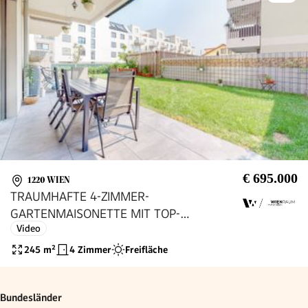
€ 695.000
1220 WIEN
TRAUMHAFTE 4-ZIMMER-
GARTENMAISONETTE MIT TOP-
Video
AUSSTATTUNG & GARAGENPLATZ | 5
MINUTEN ZUR LOBAU
245
m²
4 Zimmer
Freifläche
Bundesländer