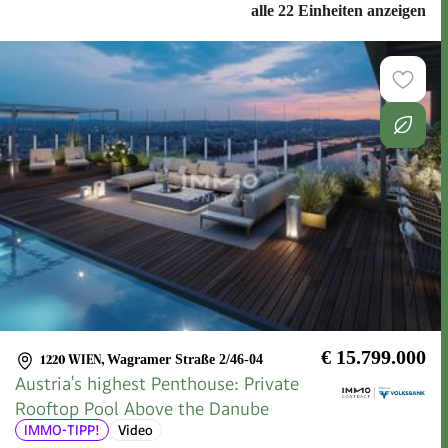
alle 22 Einheiten anzeigen
€ 15.799.000
1220 WIEN
,
Wagramer Straße 2/46-04
Austria's highest Penthouse: Private
Rooftop Pool Above the Danube
IMMO-TIPP!
Video