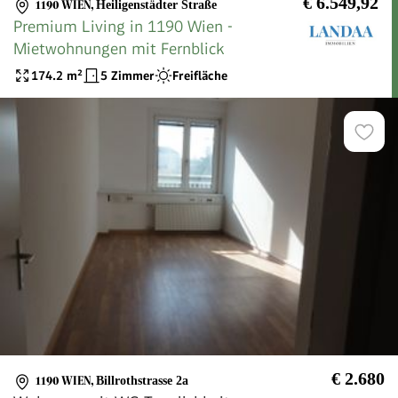
€ 6.549,92
1190 WIEN
,
Heiligenstädter Straße
Premium Living in 1190 Wien -
Mietwohnungen mit Fernblick
174.2
m²
5 Zimmer
Freifläche
€ 2.680
1190 WIEN
,
Billrothstrasse 2a