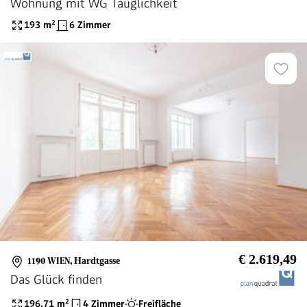
Wohnung mit WG Tauglichkeit
193
m²
6 Zimmer
€ 2.619,49
1190 WIEN
,
Hardtgasse
Das Glück finden
196.71
m²
4 Zimmer
Freifläche