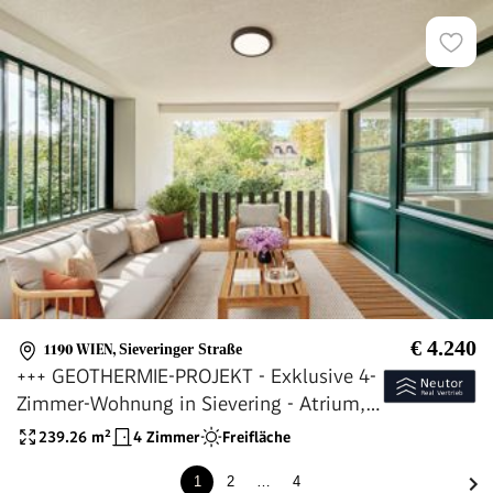
€ 4.240
1190 WIEN
,
Sieveringer Straße
+++ GEOTHERMIE-PROJEKT - Exklusive 4-
Zimmer-Wohnung in Sievering - Atrium,
Loggia, Gemeinschaftsgarten +++
239.26
m²
4 Zimmer
Freifläche
1
2
…
4