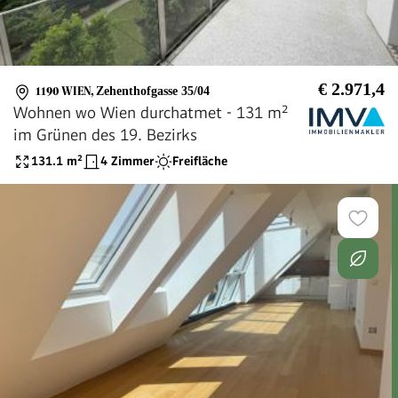
€ 2.971,4
1190 WIEN
,
Zehenthofgasse 35/04
Wohnen wo Wien durchatmet - 131 m²
im Grünen des 19. Bezirks
131.1
m²
4 Zimmer
Freifläche