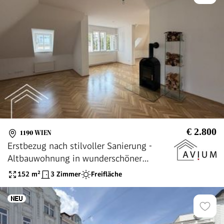
€ 2.800
1190 WIEN
Erstbezug nach stilvoller Sanierung -
Altbauwohnung in wunderschöner
Stilvilla - ein Zuhause für gehobene
152
m²
3 Zimmer
Freifläche
Ansprüche!