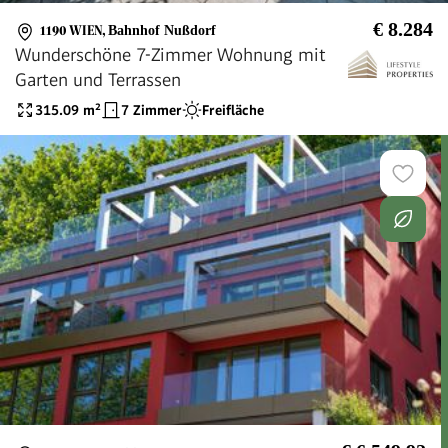
€ 8.284
1190 WIEN
,
Bahnhof Nußdorf
Wunderschöne 7-Zimmer Wohnung mit
Garten und Terrassen
315.09
m²
7 Zimmer
Freifläche