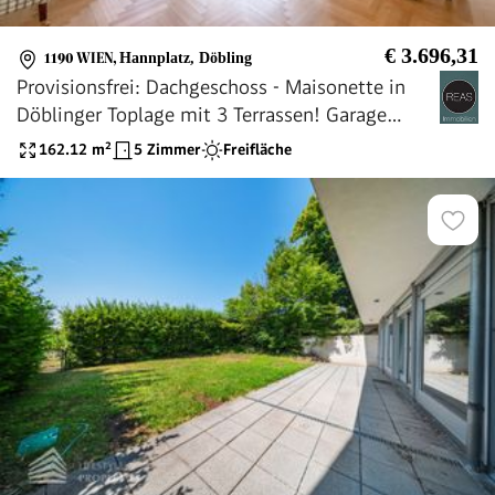
€ 3.696,31
1190 WIEN
,
Hannplatz, Döbling
Provisionsfrei: Dachgeschoss - Maisonette in
Döblinger Toplage mit 3 Terrassen! Garage
verfügbar!
162.12
m²
5 Zimmer
Freifläche