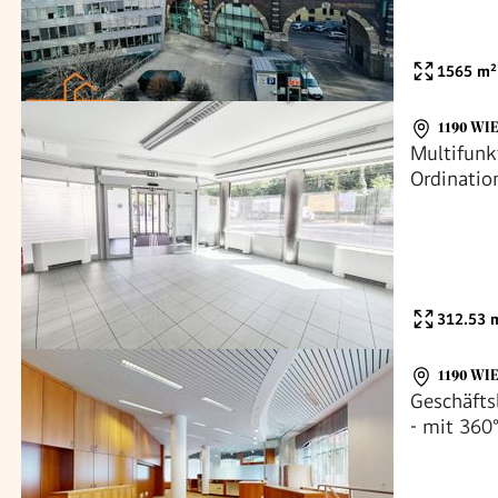
1565
m²
1190 WI
Multifunk
Ordination
312.53
m
1190 WI
Geschäfts
- mit 360°