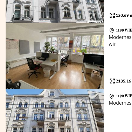
120.69
m
1190 WI
Modernes Bü
wir
2185.16
1190 WI
Modernes 