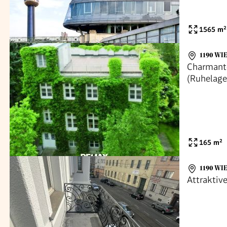
1565
m²
1190 WI
Charmant
(Ruhelage
165
m²
1190 WI
Attraktiv