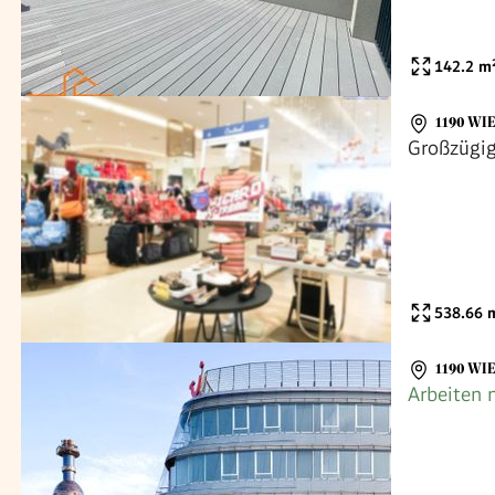
142.2
m
1190 WI
Großzügig
538.66
m
1190 WI
Arbeiten 