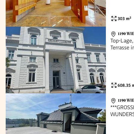
303
m²
1190 WI
Top-Lage,
Terrasse 
608.35
m
1190 WIE
***GROSS
WUNDERS