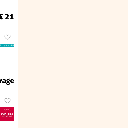
€ 21
rage