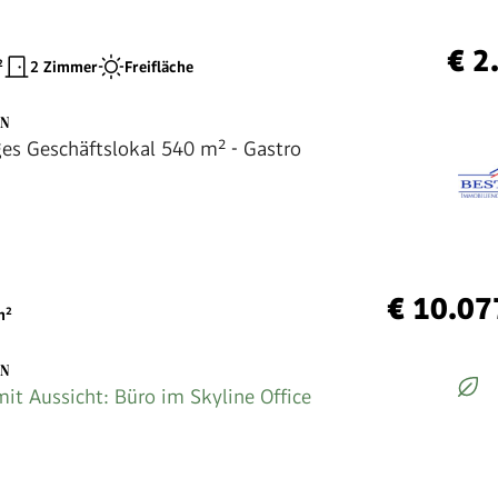
€ 2
²
2 Zimmer
Freifläche
EN
es Geschäftslokal 540 m² - Gastro
€ 10.07
²
EN
mit Aussicht: Büro im Skyline Office