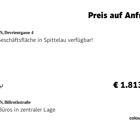
Preis auf Anf
EN
,
Devrientgasse 4
eschäftsfläche in Spittelau verfügbar!
€ 1.81
²
EN
,
Billrothstraße
üros in zentraler Lage