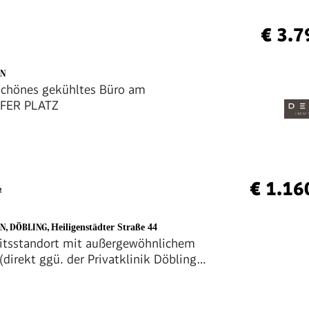
€ 3.7
EN
schönes gekühltes Büro am
FER PLATZ
€ 1.16
²
EN, DÖBLING
,
Heiligenstädter Straße 44
itsstandort mit außergewöhnlichem
(direkt ggü. der Privatklinik Döbling
eigener Tiefgarage)