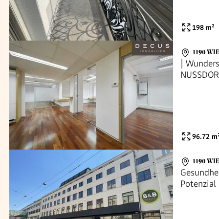
198
m²
1190 WI
| Wunder
NUSSDOR
96.72
m
1190 WI
Gesundhe
Potenzial 
inkl. haus