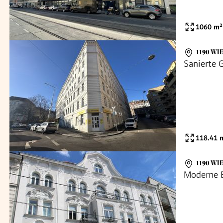
1060
m²
1190 WI
Sanierte G
118.41
m
1190 WI
Moderne B