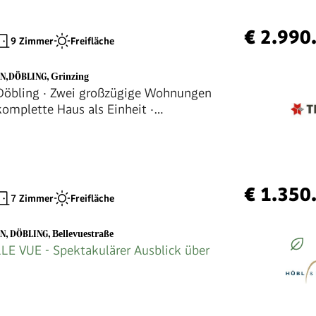
€ 2.990
9 Zimmer
Freifläche
EN,DÖBLING
,
Grinzing
Döbling · Zwei großzügige Wohnungen
komplette Haus als Einheit ·
rtel !
€ 1.350
7 Zimmer
Freifläche
EN, DÖBLING
,
Bellevuestraße
LE VUE - Spektakulärer Ausblick über