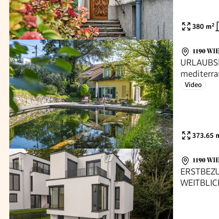
380
m²
1190 WI
URLAUBSF
mediterra
Badeteich
Video
373.65
m
1190 WI
ERSTBEZU
WEITBLIC