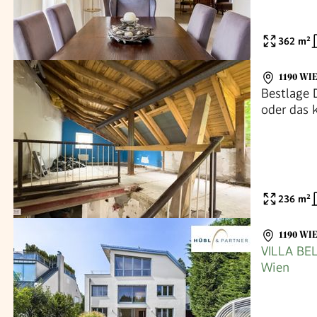
362
m²
1190 WI
Bestlage 
oder das 
Cottagevie
236
m²
1190 WI
VILLA BEL
Wien