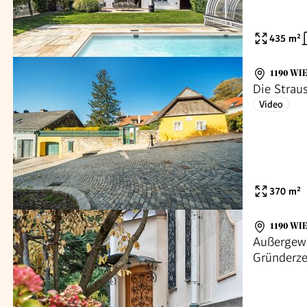
435
m²
1190 WI
Die Straus
Video
370
m²
1190 WI
Außergewö
Gründerzei