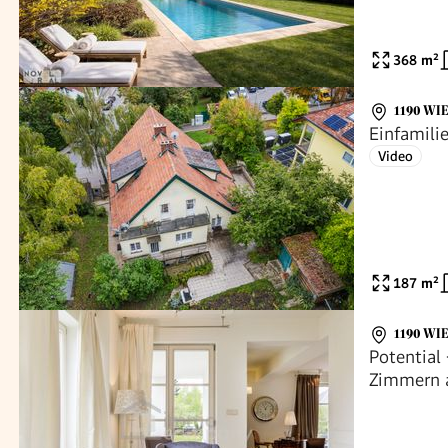
368
m²
1190 WI
Einfamili
Video
187
m²
1190 WI
Potential
Zimmern a