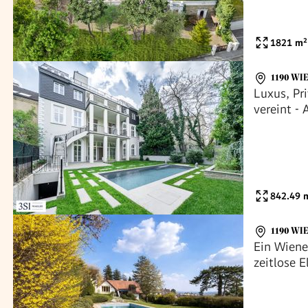
1821
m²
1190 WI
Luxus, Pr
vereint - 
Grünruhel
842.49
m
1190 WI
Ein Wiene
zeitlose E