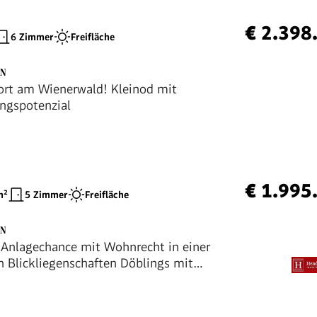
€ 2.398
6 Zimmer
Freifläche
EN
rt am Wienerwald! Kleinod mit
ngspotenzial
€ 1.995
²
5 Zimmer
Freifläche
EN
 Anlagechance mit Wohnrecht in einer
en Blickliegenschaften Döblings mit
m Weingarten