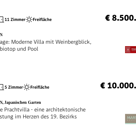
€ 8.500
11 Zimmer
Freifläche
EN
age: Moderne Villa mit Weinbergblick,
iotop und Pool
€ 10.000
5 Zimmer
Freifläche
EN
,
Japanischen Garten
e Prachtvilla - eine architektonische
istung im Herzen des 19. Bezirks