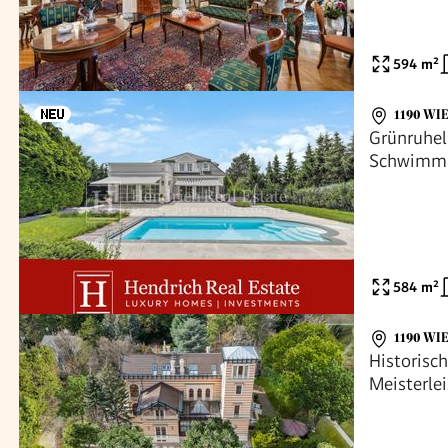
594
m²
1190 WI
Grünruhel
Schwimmb
584
m²
1190 WI
Historisch
Meisterle