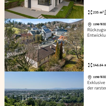
235
m²
1190 WI
Rückzugso
Entwicklu
146.64
m
1190 WI
Exklusive
der rarst
herrliche