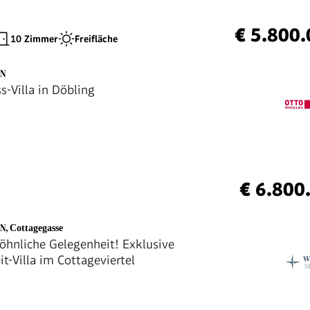
€ 5.800
10 Zimmer
Freifläche
EN
s-Villa in Döbling
€ 6.800
EN
,
Cottagegasse
hnliche Gelegenheit! Exklusive
t-Villa im Cottageviertel