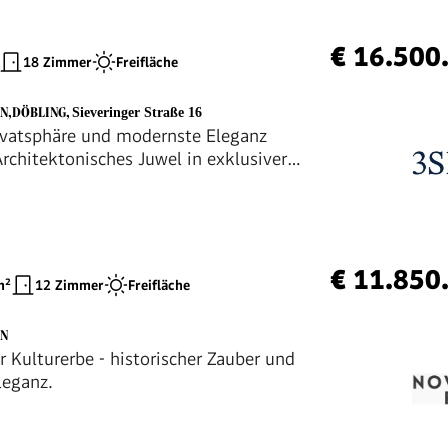
€ 16.500
18 Zimmer
Freifläche
EN,DÖBLING
,
Sieveringer Straße 16
ivatsphäre und modernste Eleganz
Architektonisches Juwel in exklusiver
age des 19. Bezirks
€ 11.850
²
12 Zimmer
Freifläche
EN
r Kulturerbe - historischer Zauber und
leganz.