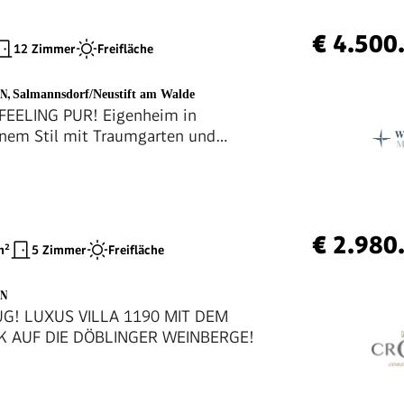
€ 4.500
12 Zimmer
Freifläche
EN
,
Salmannsdorf/Neustift am Walde
EELING PUR! Eigenheim in
nem Stil mit Traumgarten und
! Absolute Privatsphäre!
€ 2.980
²
5 Zimmer
Freifläche
EN
G! LUXUS VILLA 1190 MIT DEM
K AUF DIE DÖBLINGER WEINBERGE!