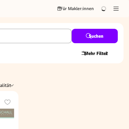
Für Makler:innen
Suchen
Mehr Filter
2
alität