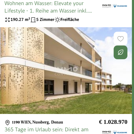
Wohnen am Wasser: Elevate your
Lifestyle - 1. Reihe am Wasser inkl.
Wellnessbereich
190.27
m²
5 Zimmer
Freifläche
€ 1.028.970
1190 WIEN
,
Nussberg, Donau
365 Tage im Urlaub sein: Direkt am