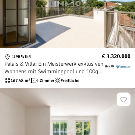
€ 3.320.000
1190 WIEN
Palais & Villa: Ein Meisterwerk exklusiven
Wohnens mit Swimmingpool und 100qm
Dachterrasse
167.48
m²
4 Zimmer
Freifläche