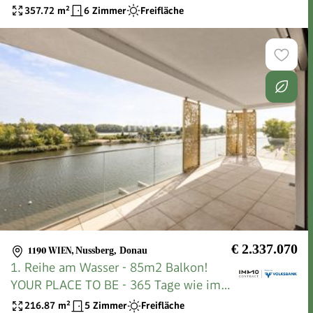
Unbeatable View
357.72
m²
6 Zimmer
Freifläche
€ 2.337.070
1190 WIEN
,
Nussberg, Donau
1. Reihe am Wasser - 85m2 Balkon!
YOUR PLACE TO BE - 365 Tage wie im
Urlaub
216.87
m²
5 Zimmer
Freifläche