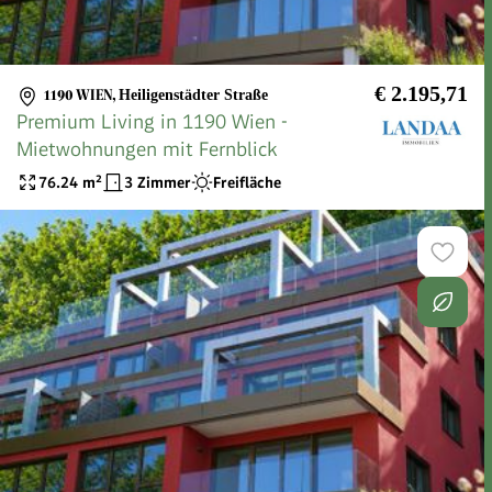
€ 2.195,71
1190 WIEN
,
Heiligenstädter Straße
Premium Living in 1190 Wien -
Mietwohnungen mit Fernblick
76.24
m²
3 Zimmer
Freifläche