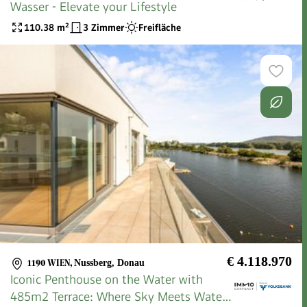
Wasser - Elevate your Lifestyle
110.38
m²
3 Zimmer
Freifläche
€ 4.118.970
1190 WIEN
,
Nussberg, Donau
Iconic Penthouse on the Water with
485m2 Terrace: Where Sky Meets Water -