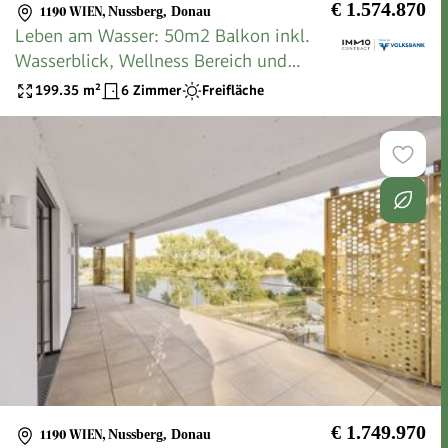
€ 1.574.870
1190 WIEN
,
Nussberg, Donau
Leben am Wasser: 50m2 Balkon inkl.
Wasserblick, Wellness Bereich und
Fitness
199.35
m²
6 Zimmer
Freifläche
€ 1.749.970
1190 WIEN
,
Nussberg, Donau