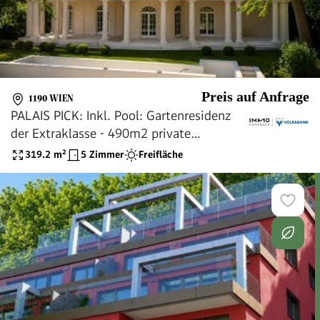
Preis auf Anfrage
1190 WIEN
PALAIS PICK: Inkl. Pool: Gartenresidenz
der Extraklasse - 490m2 private
Grünfläche - EINMALIG
319.2
m²
5 Zimmer
Freifläche