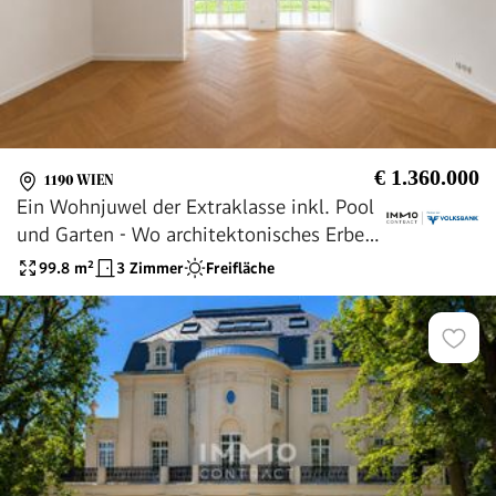
€ 1.360.000
1190 WIEN
Ein Wohnjuwel der Extraklasse inkl. Pool
und Garten - Wo architektonisches Erbe
auf modernen Luxus trifft
99.8
m²
3 Zimmer
Freifläche