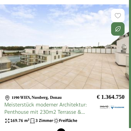
€ 1.364.750
1190 WIEN
,
Nussberg, Donau
Meisterstück moderner Architektur:
Penthouse mit 230m2 Terrasse &
Wasserblick
169.76
m²
3 Zimmer
Freifläche