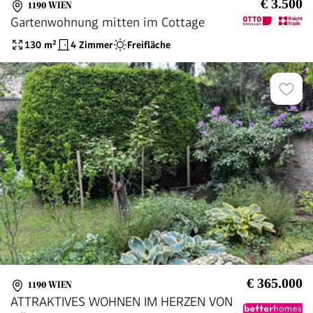
€ 3.500
1190 WIEN
Gartenwohnung mitten im Cottage
130
m²
4 Zimmer
Freifläche
€ 365.000
1190 WIEN
ATTRAKTIVES WOHNEN IM HERZEN VON