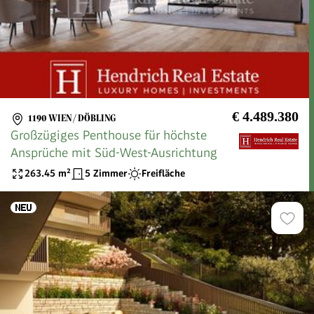
€ 4.489.380
1190 WIEN / DÖBLING
Großzügiges Penthouse für höchste
Ansprüche mit Süd-West-Ausrichtung
263.45
m²
5 Zimmer
Freifläche