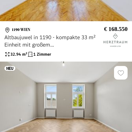
€ 168.550
1190 WIEN
Altbaujuwel in 1190 - kompakte 33 m²
Einheit mit großem
Entwicklungspotenzial, provisionsfrei
32.94
m²
1 Zimmer
vom Eigentümer