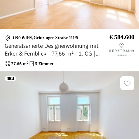
€ 584.600
1190 WIEN
,
Grinzinger Straße 111/5
Generalsanierte Designerwohnung mit
Erker & Fernblick | 77,66 m² | 1. OG |
1190 Döbling |
77.66
m²
3 Zimmer