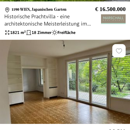
€ 16.500.000
1190 WIEN
,
Japanischen Garten
Historische Prachtvilla - eine
architektonische Meisterleistung im
Herzen des 19. Bezirks
1821
m²
18 Zimmer
Freifläche