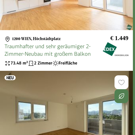
€ 1.449
1200 WIEN
,
Höchstädtplatz
Traumhafter und sehr geräumiger 2-
Zimmer-Neubau mit großem Balkon
73.48
m²
2 Zimmer
Freifläche