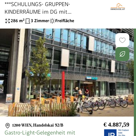
***SCHULUNGS- GRUPPEN-
KINDERRÄUME im DG mit
Terrassenfläche***
286
m²
3 Zimmer
Freifläche
€ 4.887,59
1200 WIEN
,
Handelskai 92/B
Gastro-Light-Gelegenheit mit