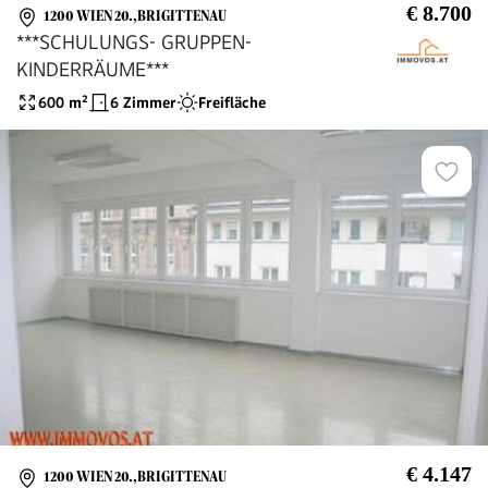
€ 8.700
1200 WIEN 20.,BRIGITTENAU
***SCHULUNGS- GRUPPEN-
KINDERRÄUME***
600
m²
6 Zimmer
Freifläche
€ 4.147
1200 WIEN 20.,BRIGITTENAU