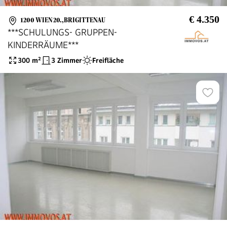
€ 4.350
1200 WIEN 20.,BRIGITTENAU
***SCHULUNGS- GRUPPEN-
KINDERRÄUME***
300
m²
3 Zimmer
Freifläche