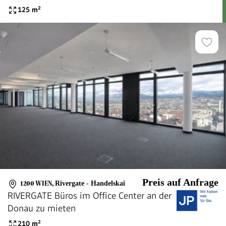
RIVERGATE
125
m²
Preis auf Anfrage
1200 WIEN
,
Rivergate - Handelskai
RIVERGATE Büros im Office Center an der
Donau zu mieten
210
m²