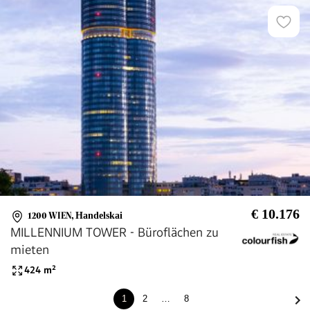
€ 10.176
1200 WIEN
,
Handelskai
MILLENNIUM TOWER - Büroflächen zu
mieten
424
m²
1
2
…
8