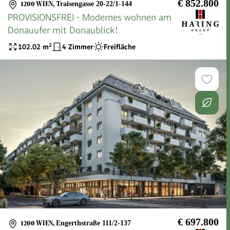
€ 852.800
1200 WIEN
,
Traisengasse 20-22/1-144
PROVISIONSFREI - Modernes wohnen am
Donauufer mit Donaublick!
102.02
m²
4 Zimmer
Freifläche
€ 697.800
1200 WIEN
,
Engerthstraße 111/2-137