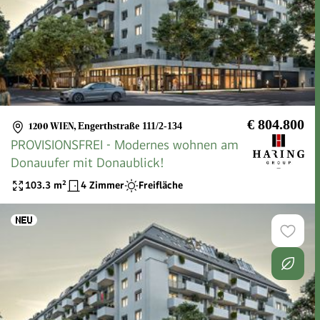
€ 804.800
1200 WIEN
,
Engerthstraße 111/2-134
PROVISIONSFREI - Modernes wohnen am
Donauufer mit Donaublick!
103.3
m²
4 Zimmer
Freifläche