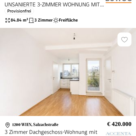
UNSANIERTE 3-ZIMMER WOHNUNG MIT
Provisionfrei
WINTERGARTEN!
84.84
m²
3 Zimmer
Freifläche
€ 420.000
1200 WIEN
,
Salzachstraße
3 Zimmer Dachgeschoss-Wohnung mit