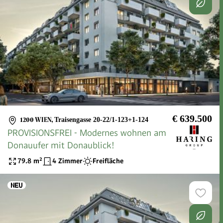
€ 639.500
1200 WIEN
,
Traisengasse 20-22/1-123+1-124
PROVISIONSFREI - Modernes wohnen am
Donauufer mit Donaublick!
79.8
m²
4 Zimmer
Freifläche