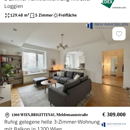
Loggien
129.48
m²
5 Zimmer
Freifläche
€ 309.000
1200 WIEN,BRIGITTENAU
,
Meldemannstraße
Ruhig gelegene helle 3-Zimmer-Wohnung
mit Balkon in 1200 Wien