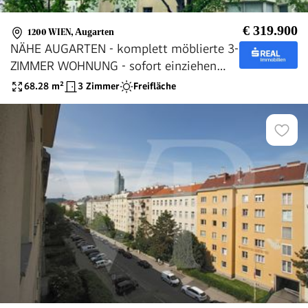
€ 319.900
1200 WIEN
,
Augarten
NÄHE AUGARTEN - komplett möblierte 3-
ZIMMER WOHNUNG - sofort einziehen
und wohlfühlen!
68.28
m²
3 Zimmer
Freifläche