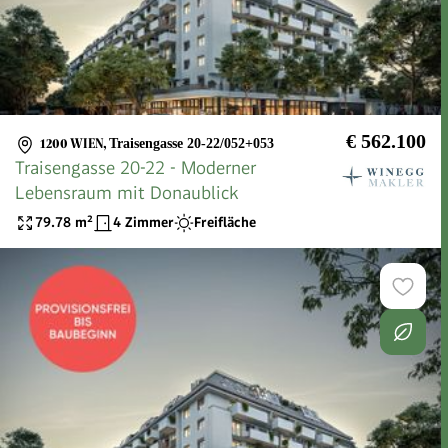
€ 562.100
1200 WIEN
,
Traisengasse 20-22/052+053
Traisengasse 20-22 - Moderner
Lebensraum mit Donaublick
79.78
m²
4 Zimmer
Freifläche