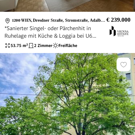
€ 239.000
1200 WIEN
,
Dresdner Straße, Stromstraße, Adalbert-Stifter-Straße, Höchststädtplatz
*Sanierter Singel- oder Pärchenhit in
Ruhelage mit Küche & Loggia bei U6
Dresdner Straße* Ab sofort verfügbar*
53.75
m²
2 Zimmer
Freifläche