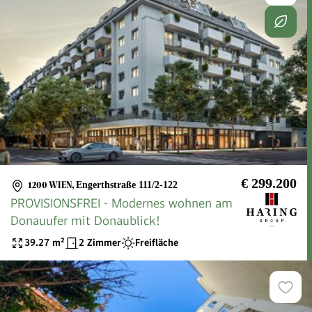
€ 299.200
1200 WIEN
,
Engerthstraße 111/2-122
PROVISIONSFREI - Modernes wohnen am
Donauufer mit Donaublick!
39.27
m²
2 Zimmer
Freifläche