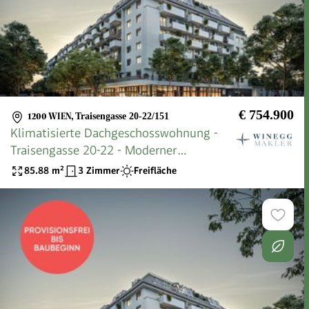
€ 754.900
1200 WIEN
,
Traisengasse 20-22/151
Klimatisierte Dachgeschosswohnung -
Traisengasse 20-22 - Moderner
Lebensraum mit Donaublick
85.88
m²
3 Zimmer
Freifläche