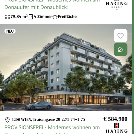
Donauufer mit Donaublick!
79.84
m²
4 Zimmer
Freifläche
€ 584.900
1200 WIEN
,
Traisengasse 20-22/1-74+1-75
PROVISIONSFREI - Modernes wohnen am