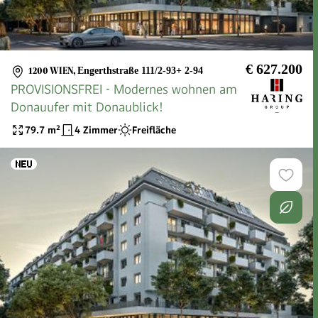
€ 627.200
1200 WIEN
,
Engerthstraße 111/2-93+ 2-94
PROVISIONSFREI - Modernes wohnen am
Donauufer mit Donaublick!
79.7
m²
4 Zimmer
Freifläche