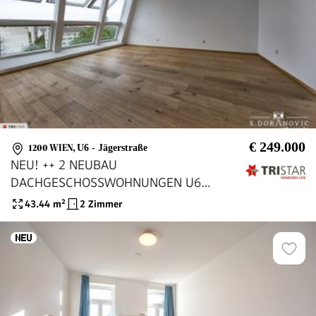
€ 249.000
1200 WIEN
,
U6 - Jägerstraße
NEU! ++ 2 NEUBAU
DACHGESCHOSSWOHNUNGEN U6
JÄGERSTRASSE ++ 1200 WIEN ++ FÜR
43.44
m²
2 Zimmer
ANLEGER & EIGENNUTZER ++