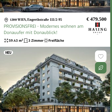
€ 479.500
1200 WIEN
,
Engerthstraße 111/2-95
PROVISIONSFREI - Modernes wohnen am
Donauufer mit Donaublick!
59.43
m²
3 Zimmer
Freifläche