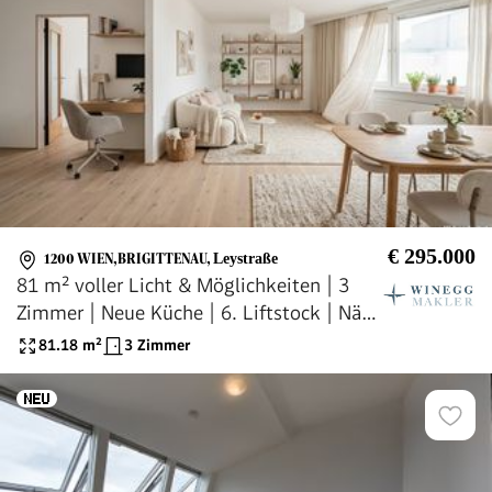
€ 295.000
1200 WIEN,BRIGITTENAU
,
Leystraße
81 m² voller Licht & Möglichkeiten | 3
Zimmer | Neue Küche | 6. Liftstock | Nähe
Donau
81.18
m²
3 Zimmer