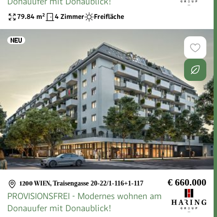
Donauufer mit Donaublick!
79.84
m²
4 Zimmer
Freifläche
€ 660.000
1200 WIEN
,
Traisengasse 20-22/1-116+1-117
PROVISIONSFREI - Modernes wohnen am
Donauufer mit Donaublick!