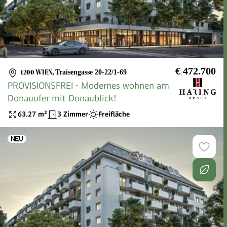
€ 472.700
1200 WIEN
,
Traisengasse 20-22/1-69
PROVISIONSFREI - Modernes wohnen am
Donauufer mit Donaublick!
63.27
m²
3 Zimmer
Freifläche