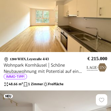
€ 215.000
1200 WIEN
,
Leystraße 4/43
Wohnpark Kornhäusel | Schöne
Neubauwohnung mit Potential auf ein
IMMO-TIPP!
zweites Zimmer
48.66
m²
1 Zimmer
Freifläche