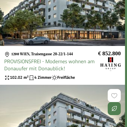
€ 852.800
1200 WIEN
,
Traisengasse 20-22/1-144
PROVISIONSFREI - Modernes wohnen am
Donauufer mit Donaublick!
102.02
m²
4 Zimmer
Freifläche