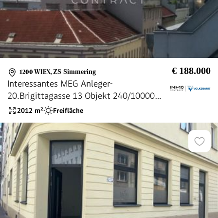
€ 188.000
1200 WIEN
,
ZS Simmering
Interessantes MEG Anleger-
20.Brigittagasse 13 Objekt 240/10000
Anteile mit 42 Wohnungen+1 GL+42
2012
m²
Freifläche
Garagenplätze vermietet