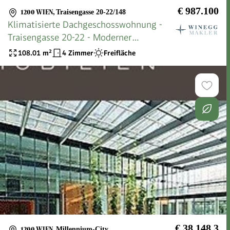
€ 987.100
1200 WIEN
,
Traisengasse 20-22/148
Klimatisierte Dachgeschosswohnung -
Traisengasse 20-22 - Moderner
Lebensraum mit Donaublick
108.01
m²
4 Zimmer
Freifläche
€ 38.148,3
1200 WIEN
,
Millennium-City