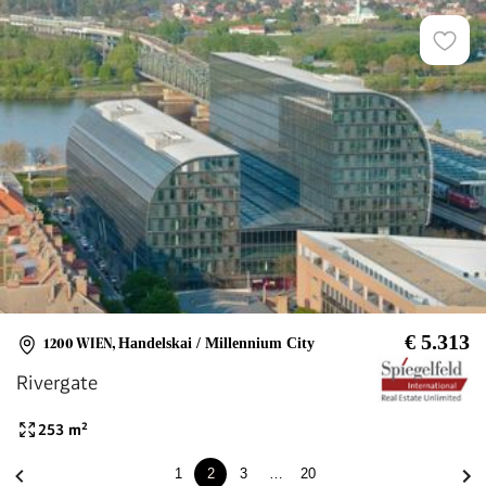
€ 5.313
1200 WIEN
,
Handelskai / Millennium City
Rivergate
253
m²
1
2
3
…
20