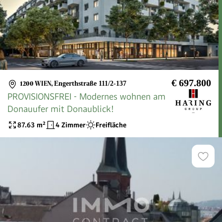
€ 697.800
1200 WIEN
,
Engerthstraße 111/2-137
PROVISIONSFREI - Modernes wohnen am
Donauufer mit Donaublick!
87.63
m²
4 Zimmer
Freifläche