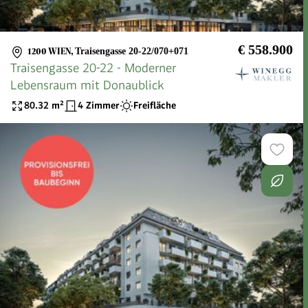
€ 558.900
1200 WIEN
,
Traisengasse 20-22/070+071
Traisengasse 20-22 - Moderner
Lebensraum mit Donaublick
80.32
m²
4 Zimmer
Freifläche