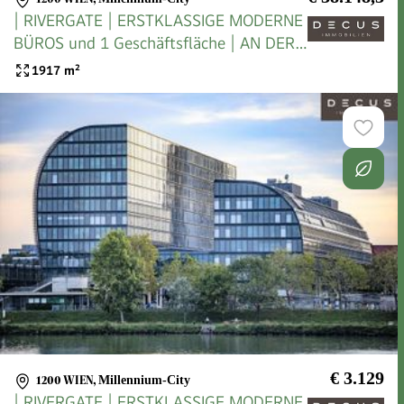
| RIVERGATE | ERSTKLASSIGE MODERNE
BÜROS und 1 Geschäftsfläche | AN DER
U-BAHN
1917
m²
€ 3.129
1200 WIEN
,
Millennium-City
| RIVERGATE | ERSTKLASSIGE MODERNE