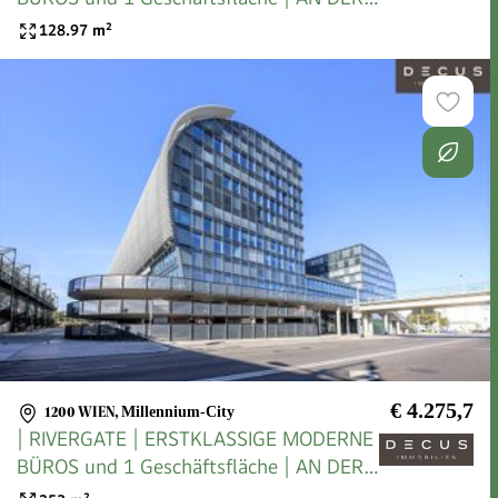
U-BAHN
128.97
m²
€ 4.275,7
1200 WIEN
,
Millennium-City
| RIVERGATE | ERSTKLASSIGE MODERNE
BÜROS und 1 Geschäftsfläche | AN DER
U-BAHN