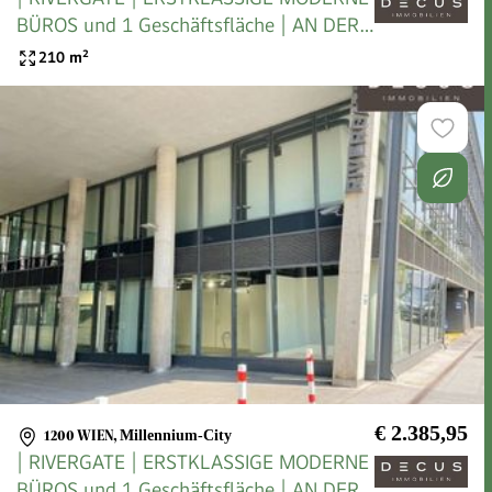
BÜROS und 1 Geschäftsfläche | AN DER
U-BAHN
210
m²
€ 2.385,95
1200 WIEN
,
Millennium-City
| RIVERGATE | ERSTKLASSIGE MODERNE
BÜROS und 1 Geschäftsfläche | AN DER