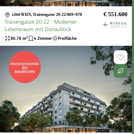
€ 551.600
1200 WIEN
,
Traisengasse 20-22/069+070
Traisengasse 20-22 - Moderner
Lebensraum mit Donaublick
80.78
m²
4 Zimmer
Freifläche