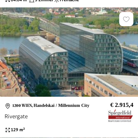
€ 2.915,4
1200 WIEN
,
Handelskai / Millennium City
Rivergate
129
m²