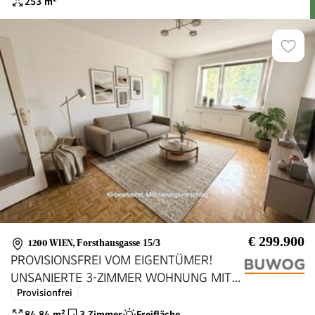
253
m²
€ 299.900
1200 WIEN
,
Forsthausgasse 15/3
PROVISIONSFREI VOM EIGENTÜMER!
UNSANIERTE 3-ZIMMER WOHNUNG MIT
Provisionfrei
WINTERGARTEN!
84.84
m²
3 Zimmer
Freifläche