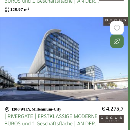
BÜROS und 1 Geschäftsfläche | AN DER
U-BAHN
128.97
m²
€ 4.275,7
1200 WIEN
,
Millennium-City
| RIVERGATE | ERSTKLASSIGE MODERNE
BÜROS und 1 Geschäftsfläche | AN DER