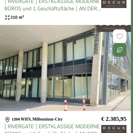
| RIVERGATE | ERSTKLASSIGE MODERNE
BÜROS und 1 Geschäftsfläche | AN DER
U-BAHN
210
m²
€ 2.385,95
1200 WIEN
,
Millennium-City
| RIVERGATE | ERSTKLASSIGE MODERNE