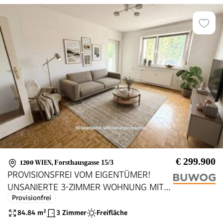
€ 299.900
1200 WIEN
,
Forsthausgasse 15/3
PROVISIONSFREI VOM EIGENTÜMER!
UNSANIERTE 3-ZIMMER WOHNUNG MIT
Provisionfrei
WINTERGARTEN!
84.84
m²
3 Zimmer
Freifläche