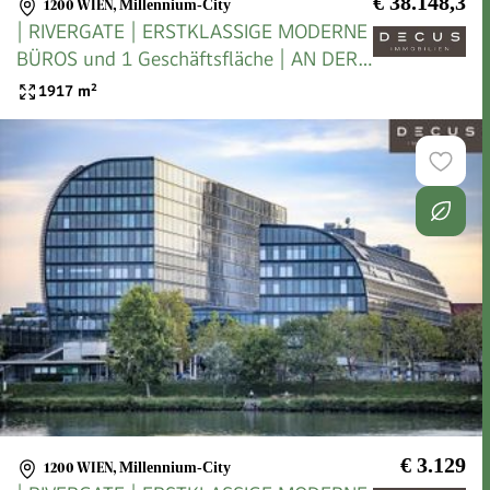
€ 38.148,3
1200 WIEN
,
Millennium-City
| RIVERGATE | ERSTKLASSIGE MODERNE
BÜROS und 1 Geschäftsfläche | AN DER
U-BAHN
1917
m²
€ 3.129
1200 WIEN
,
Millennium-City