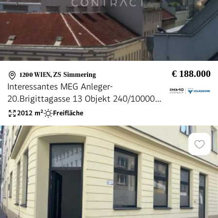
€ 188.000
1200 WIEN
,
ZS Simmering
Interessantes MEG Anleger-
20.Brigittagasse 13 Objekt 240/10000
Anteile mit 42 Wohnungen+1 GL+42
2012
m²
Freifläche
Garagenplätze vermietet