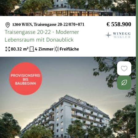
€ 558.900
1200 WIEN
,
Traisengasse 20-22/070+071
Traisengasse 20-22 - Moderner
Lebensraum mit Donaublick
80.32
m²
4 Zimmer
Freifläche