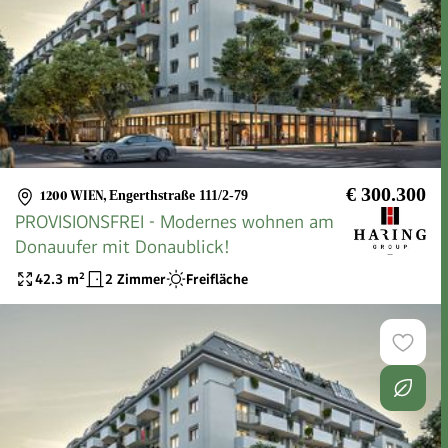
€ 300.300
1200 WIEN
,
Engerthstraße 111/2-79
PROVISIONSFREI - Modernes wohnen am
Donauufer mit Donaublick!
42.3
m²
2 Zimmer
Freifläche