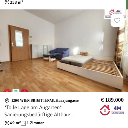
U-BAHN
253
m²
€ 189.000
1200 WIEN,BRIGITTENAU
,
Karajangasse
*Tolle Lage am Augarten*
Sanierungsbedürftige Altbau-
Erdgeschosswohnung
49
m²
1 Zimmer