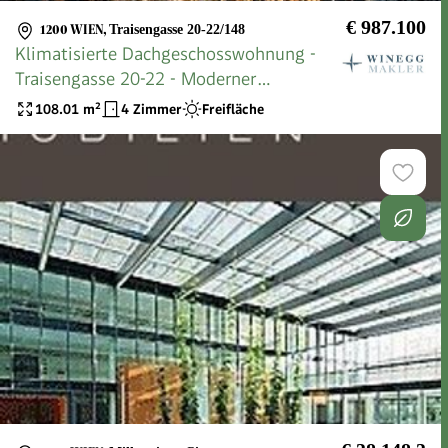
€ 987.100
1200 WIEN
,
Traisengasse 20-22/148
Klimatisierte Dachgeschosswohnung -
Traisengasse 20-22 - Moderner
Lebensraum mit Donaublick
108.01
m²
4 Zimmer
Freifläche