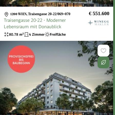
€ 551.600
1200 WIEN
,
Traisengasse 20-22/069+070
Traisengasse 20-22 - Moderner
Lebensraum mit Donaublick
80.78
m²
4 Zimmer
Freifläche