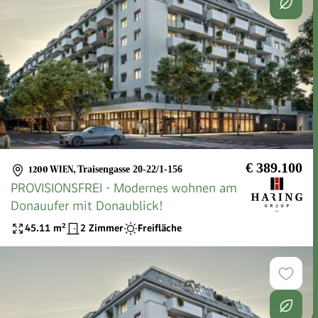
€ 389.100
1200 WIEN
,
Traisengasse 20-22/1-156
PROVISIONSFREI - Modernes wohnen am
Donauufer mit Donaublick!
45.11
m²
2 Zimmer
Freifläche