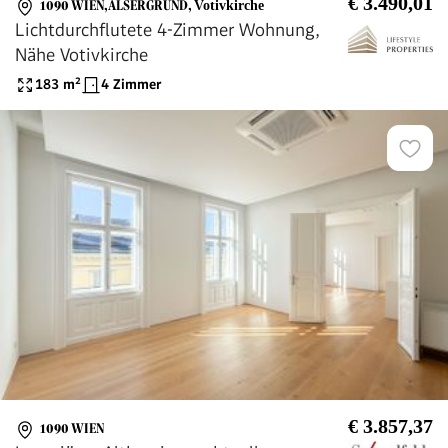
€ 3.490,01
1090 WIEN,ALSERGRUND
,
Votivkirche
Lichtdurchflutete 4-Zimmer Wohnung,
Nähe Votivkirche
183
m²
4 Zimmer
€ 3.857,37
1090 WIEN