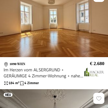
€ 2.680
1090 WIEN
Im Herzen vom ALSERGRUND +
GERÄUMIGE 4 Zimmer-Wohnung + nahe
ARNE-KARLSSON-PARK!
184
m²
4 Zimmer