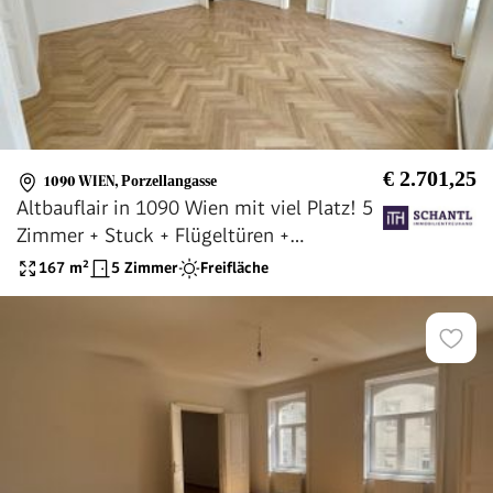
€ 2.701,25
1090 WIEN
,
Porzellangasse
Altbauflair in 1090 Wien mit viel Platz! 5
Zimmer + Stuck + Flügeltüren +
Traumhaftes Altbauhaus + Hohe Räume +
167
m²
5 Zimmer
Freifläche
Tolle Lage beim Liechtensteinpark +
Beste Infrastruktur!