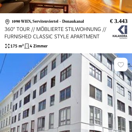
€ 3.443
1090 WIEN
,
Servitenviertel - Donaukanal
360° TOUR // MÖBLIERTE STILWOHNUNG //
FURNISHED CLASSIC STYLE APARTMENT
175
m²
4 Zimmer