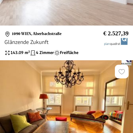
€ 2.527,39
1090 WIEN
,
Alserbachstraße
Glänzende Zukunft
143.09
m²
4 Zimmer
Freifläche