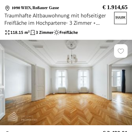
€ 1.914,65
1090 WIEN
,
Roßauer Gasse
Traumhafte Altbauwohnung mit hofseitiger
Freifläche im Hochparterre- 3 Zimmer +
separate Küche - ab 1.9.26!
118.15
m²
3 Zimmer
Freifläche