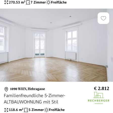
270.53
m²
7 Zimmer
Freifläche
€ 2.812
1090 WIEN
,
Hebragasse
Familienfreundliche 5-Zimmer-
ALTBAUWOHNUNG mit Stil
118.6
m²
5 Zimmer
Freifläche