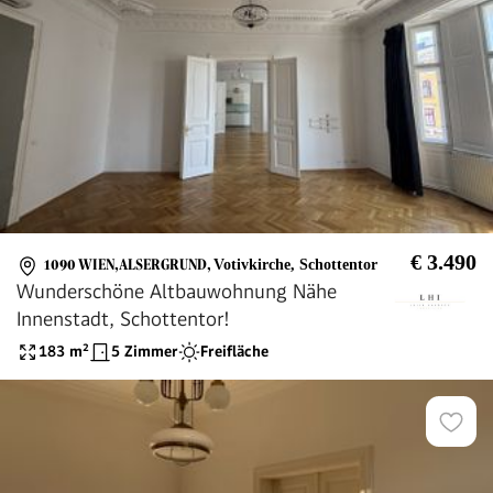
€ 3.490
1090 WIEN,ALSERGRUND
,
Votivkirche, Schottentor
Wunderschöne Altbauwohnung Nähe
Innenstadt, Schottentor!
183
m²
5 Zimmer
Freifläche