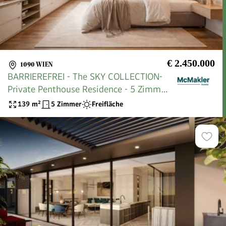
€ 2.450.000
1090 WIEN
BARRIEREFREI - The SKY COLLECTION-
Private Penthouse Residence - 5 Zimmer
ca 73 m" Dachterrasse
139
m²
5 Zimmer
Freifläche