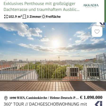
Exklusives Penthouse mit großzügiger
Dachterrasse und traumhaftem Ausblick
auf Wien - A\\
102.9
m²
3 Zimmer
Freifläche
€ 1.090.000
1090 WIEN
,
Canisiuskirche / Helene-Deutsch-Park
360° TOUR // DACHGESCHOßWOHNUNG mit