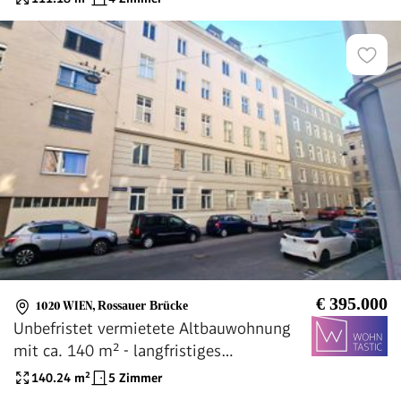
€ 395.000
1020 WIEN
,
Rossauer Brücke
Unbefristet vermietete Altbauwohnung
mit ca. 140 m² - langfristiges
Anlageobjekt
140.24
m²
5 Zimmer