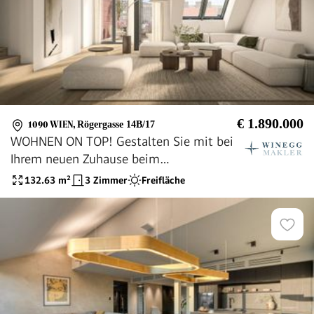
€ 1.890.000
1090 WIEN
,
Rögergasse 14B/17
WOHNEN ON TOP! Gestalten Sie mit bei
Ihrem neuen Zuhause beim
Servitenviertel!
132.63
m²
3 Zimmer
Freifläche