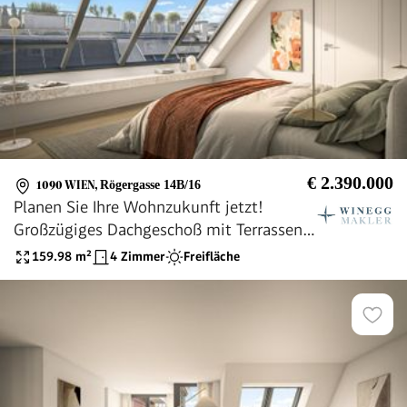
€ 2.390.000
1090 WIEN
,
Rögergasse 14B/16
Planen Sie Ihre Wohnzukunft jetzt!
Großzügiges Dachgeschoß mit Terrassen
beim Servitenviertel!
159.98
m²
4 Zimmer
Freifläche