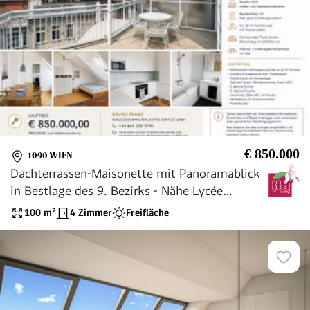
€ 850.000
1090 WIEN
Dachterrassen-Maisonette mit Panoramablick
in Bestlage des 9. Bezirks - Nähe Lycée
Français
100
m²
4 Zimmer
Freifläche