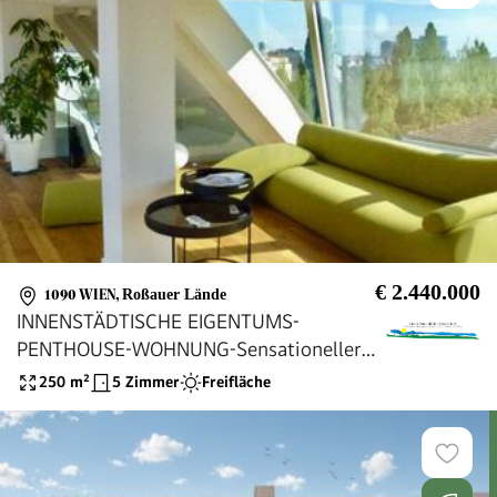
€ 2.440.000
1090 WIEN
,
Roßauer Lände
INNENSTÄDTISCHE EIGENTUMS-
PENTHOUSE-WOHNUNG-Sensationeller
Luxus-Dachgeschoß-Traum der
250
m²
5 Zimmer
Freifläche
Superlative mit herrlichem Ausblick über
Wien beim DONAUKANAL-
SERVITENVIERTEL - absolutes Unikat!