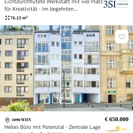
Lichtdurchflutete Werkstatt mit viel Platz
für Kreativität - im begehrten
Servitenviertel
76.13
m²
€ 650.000
1090 WIEN
Helles Büro mit Potenzial - Zentrale Lage