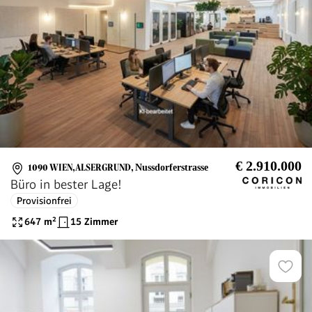
€ 2.910.000
1090 WIEN,ALSERGRUND
,
Nussdorferstrasse
Büro in bester Lage!
Provisionfrei
647
m²
15 Zimmer