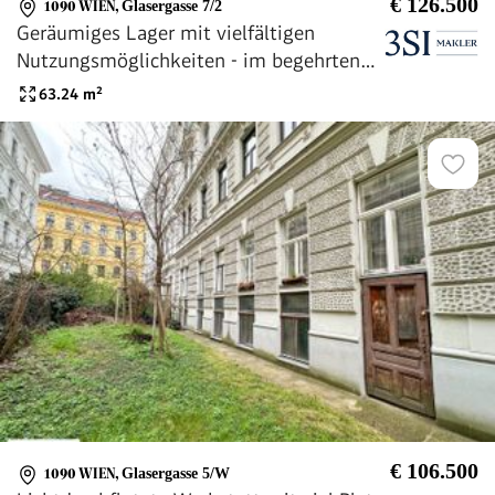
€ 126.500
1090 WIEN
,
Glasergasse 7/2
Geräumiges Lager mit vielfältigen
Nutzungsmöglichkeiten - im begehrten
Servitenviertel
63.24
m²
€ 106.500
1090 WIEN
,
Glasergasse 5/W