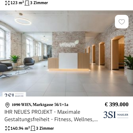
in TOP LAGE am Turygrund
123
m²
3 Zimmer
€ 399.000
1090 WIEN
,
Marktgasse 56/1+1a
IHR NEUES PROJEKT - Maximale
Gestaltungsfreiheit - Fitness, Wellnes,
Beauty oder Büro
140.94
m²
3 Zimmer