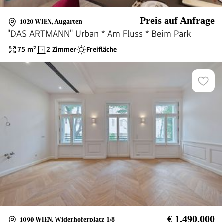
Preis auf Anfrage
1020 WIEN
,
Augarten
"DAS ARTMANN" Urban * Am Fluss * Beim Park
75
m²
2 Zimmer
Freifläche
€ 1.490.000
1090 WIEN
,
Widerhoferplatz 1/8