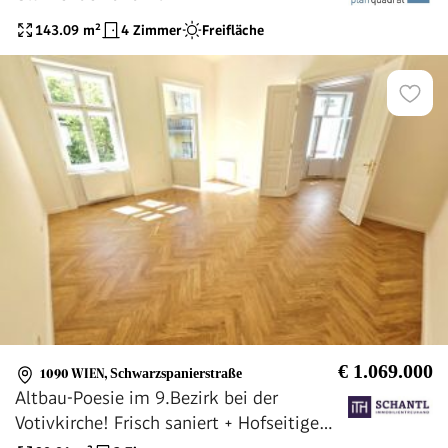
143.09
m²
4 Zimmer
Freifläche
€ 1.069.000
1090 WIEN
,
Schwarzspanierstraße
Altbau-Poesie im 9.Bezirk bei der
Votivkirche! Frisch saniert + Hofseitige
Ruhelage + Flügeltüren + Traumhaftes