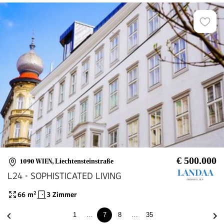
€ 500.000
1090 WIEN
,
Liechtensteinstraße
L24 - SOPHISTICATED LIVING
66
m²
3 Zimmer
1
…
7
8
…
35