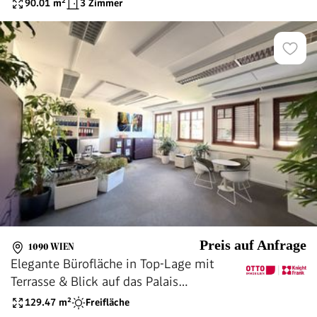
90.01
m²
3 Zimmer
Altbauhaus + Balkon Option! Stadtleben
pur!
Preis auf Anfrage
1090 WIEN
Elegante Bürofläche in Top-Lage mit
Terrasse & Blick auf das Palais
Liechtenstein
129.47
m²
Freifläche