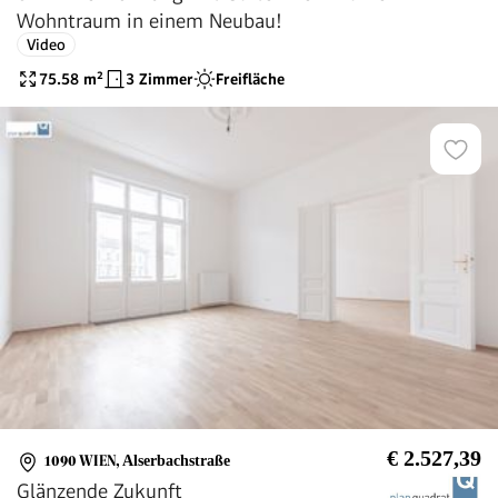
Wohntraum in einem Neubau!
Video
75.58
m²
3 Zimmer
Freifläche
€ 2.527,39
1090 WIEN
,
Alserbachstraße
Glänzende Zukunft