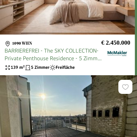
€ 2.450.000
1090 WIEN
BARRIEREFREI - The SKY COLLECTION-
Private Penthouse Residence - 5 Zimmer
ca 73 m" Dachterrasse
139
m²
5 Zimmer
Freifläche