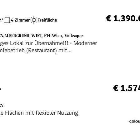
€ 1.390
²
4 Zimmer
Freifläche
EN,ALSERGRUND
,
WIFI, FH-Wien, Volksoper
rtiges Lokal zur Übernahme!!! - Moderner
iebetrieb (Restaurant) mit
ten nähe Volksoper
€ 1.57
²
EN
e Flächen mit flexibler Nutzung