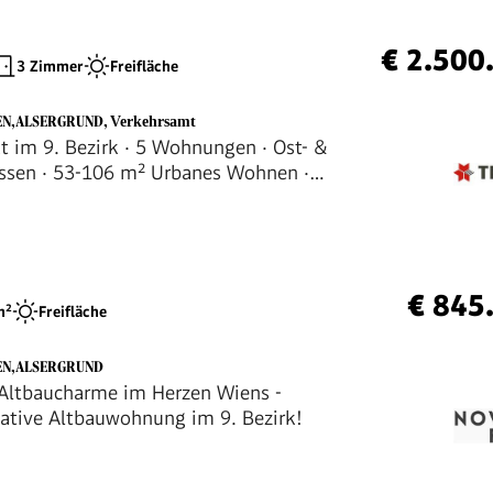
€ 2.500
3 Zimmer
Freifläche
EN,ALSERGRUND
,
Verkehrsamt
t im 9. Bezirk · 5 Wohnungen · Ost- &
ssen · 53-106 m² Urbanes Wohnen ·
ni-Nähe · Sonne von morgens bis
€ 845
²
Freifläche
EN,ALSERGRUND
r Altbaucharme im Herzen Wiens -
ative Altbauwohnung im 9. Bezirk!