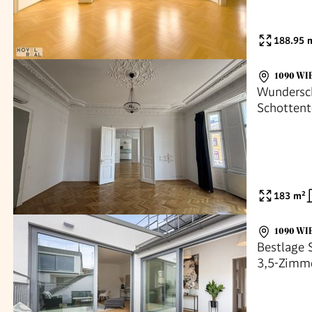
188.95
m
1090 WI
Wundersc
Schottent
183
m²
1090 WI
Bestlage S
3,5-Zimme
Terrassen