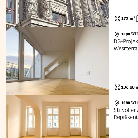
172
m²
1090 WI
DG-Projek
Westterra
Parks & U
abends !
106.88
m
1090 WI
Stilvolle
Repräsent