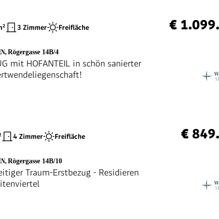
€ 1.099
²
3 Zimmer
Freifläche
EN
,
Rögergasse 14B/4
 mit HOFANTEIL in schön sanierter
rtwendeliegenschaft!
€ 849
²
4 Zimmer
Freifläche
EN
,
Rögergasse 14B/10
itiger Traum-Erstbezug - Residieren
itenviertel