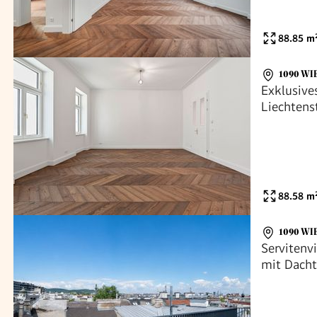
88.85
m
1090 WI
Exklusiv
Liechtens
südwestse
88.58
m
1090 WI
Servitenv
mit Dacht