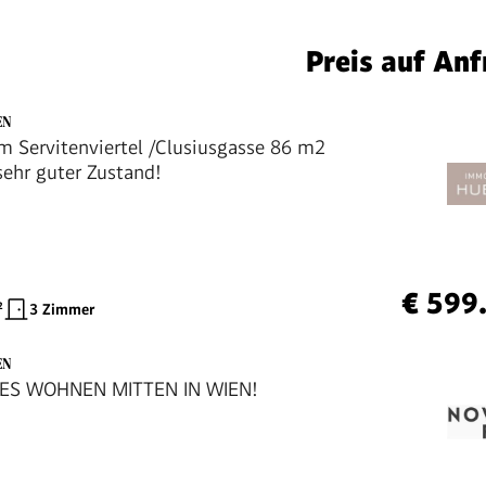
Preis auf Anf
EN
 Servitenviertel /Clusiusgasse 86 m2
sehr guter Zustand!
€ 599
²
3 Zimmer
EN
ES WOHNEN MITTEN IN WIEN!