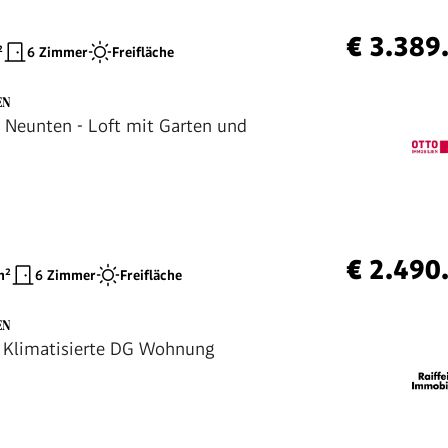
€ 3.389
²
6 Zimmer
Freifläche
EN
 Neunten - Loft mit Garten und
€ 2.490
²
6 Zimmer
Freifläche
EN
! Klimatisierte DG Wohnung