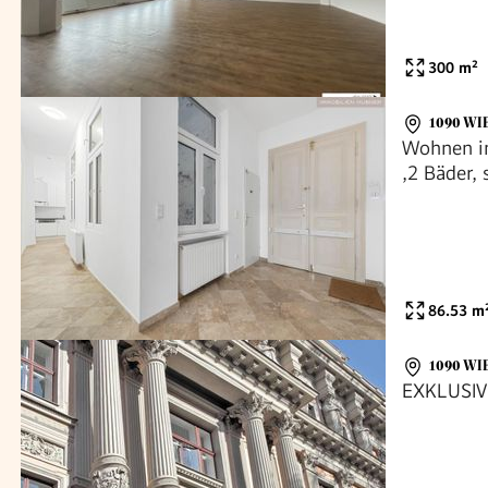
300
m²
1090 WI
Wohnen im
,2 Bäder, 
86.53
m
1090 WI
EXKLUSIV