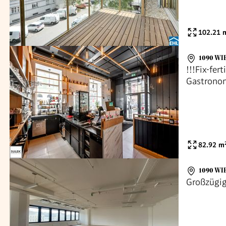
102.21
m
1090 WI
!!!Fix-fe
Gastronom
Schanigar
82.92
m
1090 WI
Großzügig