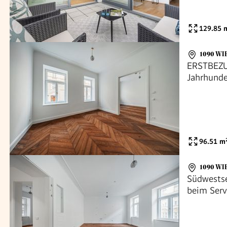
129.85
m
1090 WI
ERSTBEZUG
Jahrhunde
96.51
m
1090 WI
Südwestse
beim Serv