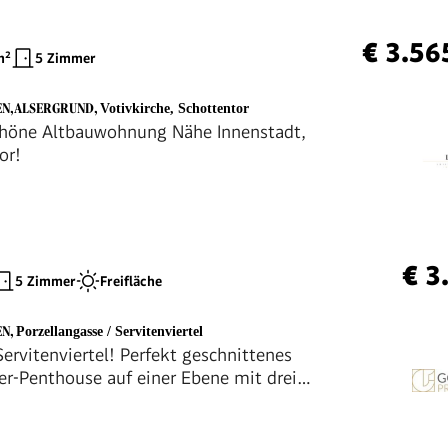
€ 3.56
²
5 Zimmer
EN,ALSERGRUND
,
Votivkirche, Schottentor
höne Altbauwohnung Nähe Innenstadt,
or!
€ 3
5 Zimmer
Freifläche
EN
,
Porzellangasse / Servitenviertel
ervitenviertel! Perfekt geschnittenes
r-Penthouse auf einer Ebene mit drei