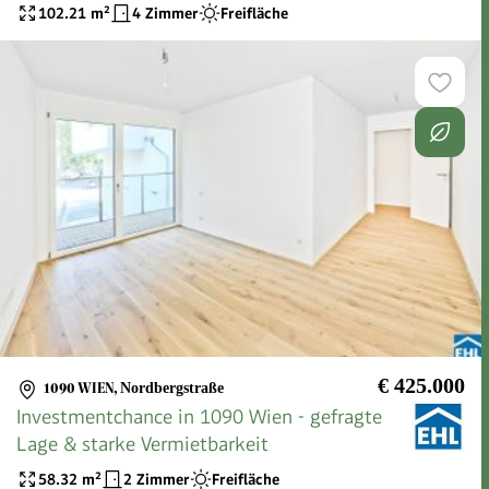
102.21
m²
4 Zimmer
Freifläche
€ 425.000
1090 WIEN
,
Nordbergstraße
Investmentchance in 1090 Wien - gefragte
Lage & starke Vermietbarkeit
58.32
m²
2 Zimmer
Freifläche