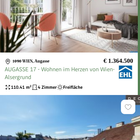
€ 1.364.500
1090 WIEN
,
Augasse
AUGASSE 17 - Wohnen im Herzen von Wien-
Alsergrund
110.41
m²
4 Zimmer
Freifläche