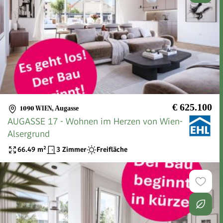
€ 625.100
1090 WIEN
,
Augasse
AUGASSE 17 - Wohnen im Herzen von Wien-
Alsergrund
66.49
m²
3 Zimmer
Freifläche