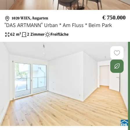
€ 750.000
1020 WIEN
,
Augarten
"DAS ARTMANN" Urban * Am Fluss * Beim Park
62
m²
2 Zimmer
Freifläche