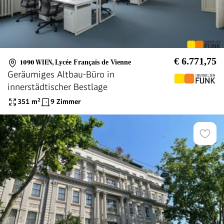
€ 6.771,75
1090 WIEN
,
Lycée Français de Vienne
Geräumiges Altbau-Büro in
innerstädtischer Bestlage
351
m²
9 Zimmer