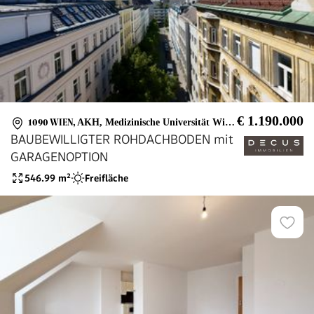
€ 1.190.000
1090 WIEN
,
AKH, Medizinische Universität Wien, Privatklinik goldenes Kreuz
BAUBEWILLIGTER ROHDACHBODEN mit
GARAGENOPTION
546.99
m²
Freifläche