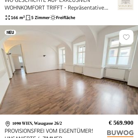
WOHNKOMFORT TRIFFT - Repräsentative
ERSTBEZUG Altbauwohnung mit riesiger
166
m²
5 Zimmer
Freifläche
Terrasse und Garagen-Stellplatz
€ 569.900
1090 WIEN
,
Wasagasse 26/2
PROVISIONSFREI VOM EIGENTÜMER!