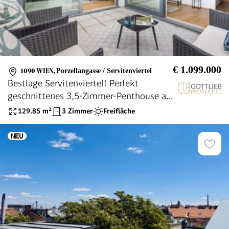
€ 1.099.000
1090 WIEN
,
Porzellangasse / Servitenviertel
Bestlage Servitenviertel! Perfekt
geschnittenes 3,5-Zimmer-Penthouse auf
einer Ebene mit drei Terrassen
129.85
m²
3 Zimmer
Freifläche