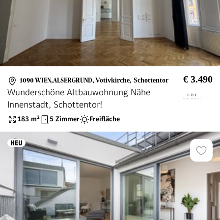
€ 3.490
1090 WIEN,ALSERGRUND
,
Votivkirche, Schottentor
Wunderschöne Altbauwohnung Nähe
Innenstadt, Schottentor!
183
m²
5 Zimmer
Freifläche