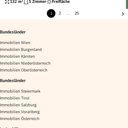
und Dachterrasse
132
m²
5 Zimmer
Freifläche
1
2
…
25
Bundesländer
Immobilien Wien
Immobilien Burgenland
Immobilien Kärnten
Immobilien Niederösterreich
Immobilien Oberösterreich
Bundesländer
Immobilien Steiermark
Immobilien Tirol
Immobilien Salzburg
Immobilien Vorarlberg
Immobilien Österreich