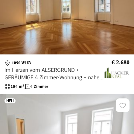
€ 2.680
1090 WIEN
Im Herzen vom ALSERGRUND +
GERÄUMIGE 4 Zimmer-Wohnung + nahe
ARNE-KARLSSON-PARK!
184
m²
4 Zimmer