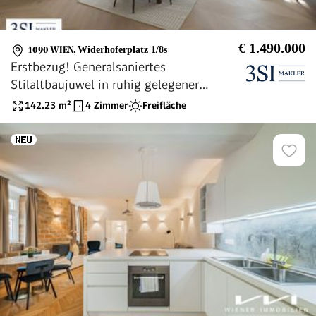
€ 1.490.000
1090 WIEN
,
Widerhoferplatz 1/8s
Erstbezug! Generalsaniertes
Stilaltbaujuwel in ruhig gelegener
Seitengasse nahe Strudlhofstiege
142.23
m²
4 Zimmer
Freifläche