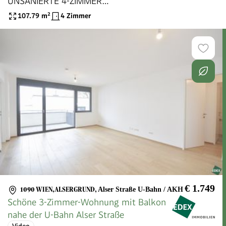
UNSANIERTE 4-ZIMMER
ALTBAUWOHNUNG IN DER WASAGASSE!
107.79
m²
4 Zimmer
€ 1.749
1090 WIEN,ALSERGRUND
,
Alser Straße U-Bahn / AKH
Schöne 3-Zimmer-Wohnung mit Balkon
nahe der U-Bahn Alser Straße
Video