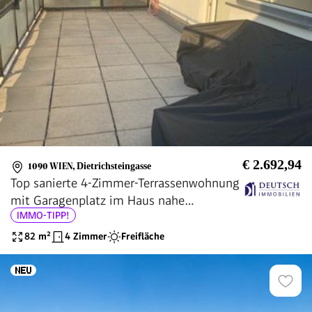
€ 2.692,94
1090 WIEN
,
Dietrichsteingasse
Top sanierte 4-Zimmer-Terrassenwohnung
mit Garagenplatz im Haus nahe
IMMO-TIPP!
Französischer Schule
82
m²
4 Zimmer
Freifläche