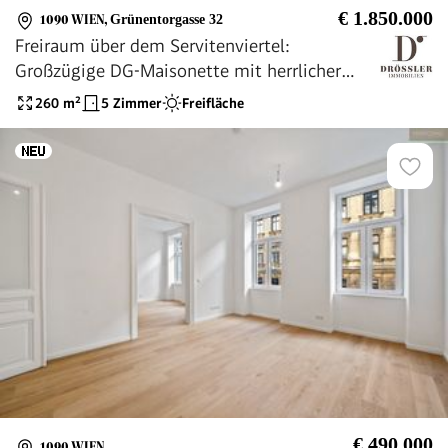
€ 1.850.000
1090 WIEN
,
Grünentorgasse 32
Freiraum über dem Servitenviertel:
Großzügige DG-Maisonette mit herrlicher
Aussicht und zusätzlichem Studio
260
m²
5 Zimmer
Freifläche
€ 490.000
1090 WIEN