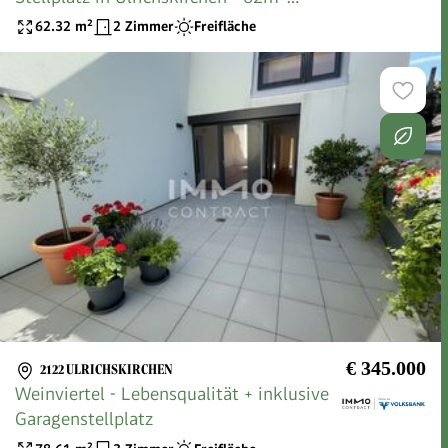
Wohnkomfort!
62.32
m²
2 Zimmer
Freifläche
€ 345.000
2122 ULRICHSKIRCHEN
Weinviertel - Lebensqualität + inklusive
Garagenstellplatz