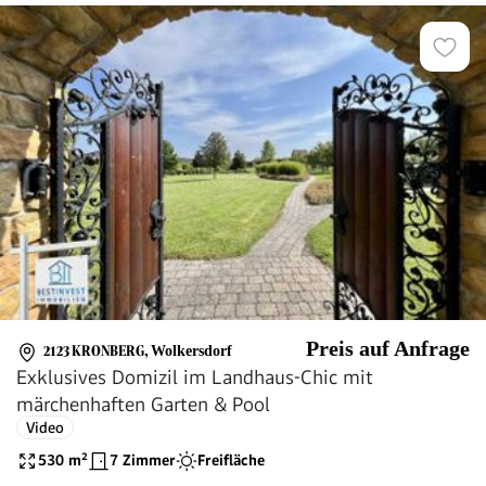
Preis auf Anfrage
2123 KRONBERG
,
Wolkersdorf
Exklusives Domizil im Landhaus-Chic mit
märchenhaften Garten & Pool
Video
530
m²
7 Zimmer
Freifläche