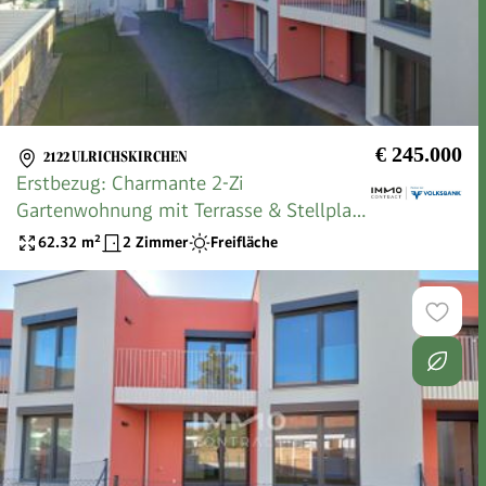
€ 245.000
2122 ULRICHSKIRCHEN
Erstbezug: Charmante 2-Zi
Gartenwohnung mit Terrasse & Stellplatz
in Ulrichskirchen!
62.32
m²
2 Zimmer
Freifläche