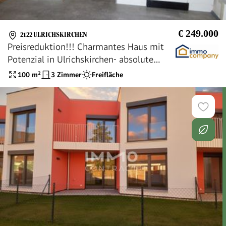
€ 249.000
2122 ULRICHSKIRCHEN
Preisreduktion!!! Charmantes Haus mit
Potenzial in Ulrichskirchen- absolute
Wien Nähe!!! 3 Zimmer, Garten, Terrasse -
100
m²
3 Zimmer
Freifläche
Ihr neues Zuhause!