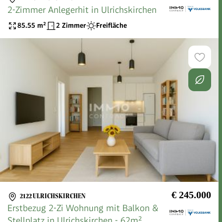
2-Zimmer Anlegerhit in Ulrichskirchen
85.55
m²
2 Zimmer
Freifläche
€ 245.000
2122 ULRICHSKIRCHEN
Erstbezug 2-Zi Wohnung mit Balkon &
Stellplatz in Ulrichskirchen - 62m²