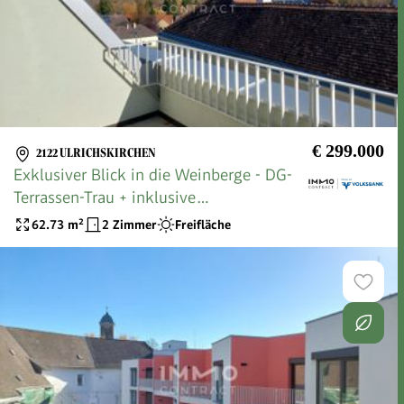
€ 299.000
2122 ULRICHSKIRCHEN
Exklusiver Blick in die Weinberge - DG-
Terrassen-Trau + inklusive
Garagenstellplatz
62.73
m²
2 Zimmer
Freifläche