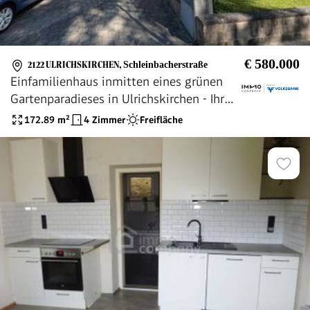
€ 580.000
2122 ULRICHSKIRCHEN
,
Schleinbacherstraße
Einfamilienhaus inmitten eines grünen
Gartenparadieses in Ulrichskirchen - Ihr
neues Zuhause!
172.89
m²
4 Zimmer
Freifläche