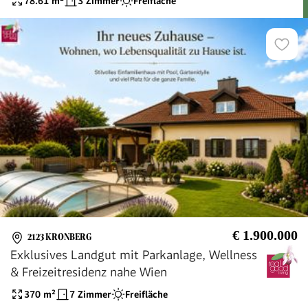
78.61
m²
3 Zimmer
Freifläche
€ 1.900.000
2123 KRONBERG
Exklusives Landgut mit Parkanlage, Wellness
& Freizeitresidenz nahe Wien
370
m²
7 Zimmer
Freifläche