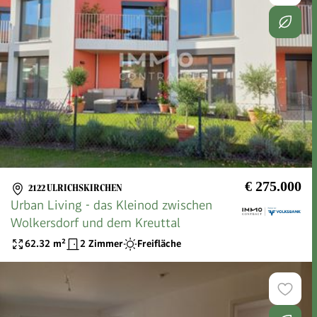
€ 275.000
2122 ULRICHSKIRCHEN
Urban Living - das Kleinod zwischen
Wolkersdorf und dem Kreuttal
62.32
m²
2 Zimmer
Freifläche