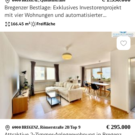
6900 BREGENZ
,
Quellenstraße
Bregenzer Bestlage: Exklusives Investorenprojekt
mit vier Wohnungen und automatisierter
Kurzzeitvermietung
166.45
m²
Freifläche
€ 295.000
6900 BREGENZ
,
Römerstraße 28/Top 9
Attraktive 2-Zimmer-Anlegerwohnung in Bregenz