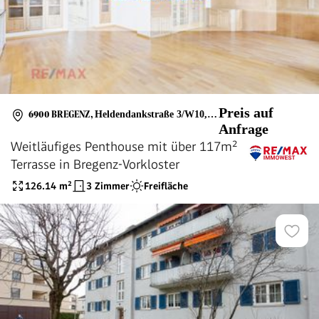
Preis auf
6900 BREGENZ
,
Heldendankstraße 3/W10, W11, TG22
Anfrage
Weitläufiges Penthouse mit über 117m²
Terrasse in Bregenz-Vorkloster
126.14
m²
3 Zimmer
Freifläche