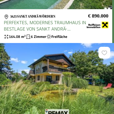
€ 890.000
3423 SANKT ANDRÄ-WÖRDERN
PERFEKTES, MODERNES TRAUMHAUS IN
BESTLAGE VON SANKT ANDRÄ-
WÖRDERN MIT VIELEN HOCHWERTIGEN
164.08
m²
6 Zimmer
Freifläche
AUSSTATTUNGSDETAILS, LUXUS UND
HOHER LEBENSQUALITÄT