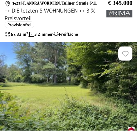
€ 345.000
3423 ST. ANDRÄ-WÖRDERN
,
Tullner Straße 6/11
++ DIE letzten 5 WOHNUNGEN ++ 3 %
Preisvorteil
Provisionfrei
67.33
m²
3 Zimmer
Freifläche