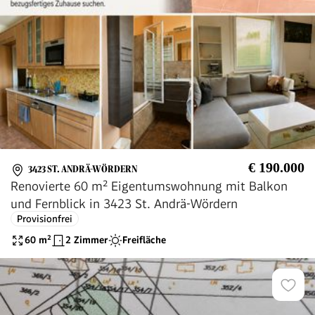
€ 190.000
3423 ST. ANDRÄ-WÖRDERN
Renovierte 60 m² Eigentumswohnung mit Balkon
und Fernblick in 3423 St. Andrä-Wördern
Provisionfrei
60
m²
2 Zimmer
Freifläche