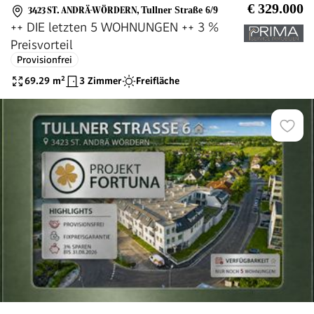
€ 329.000
3423 ST. ANDRÄ-WÖRDERN
,
Tullner Straße 6/9
++ DIE letzten 5 WOHNUNGEN ++ 3 %
Preisvorteil
Provisionfrei
69.29
m²
3 Zimmer
Freifläche