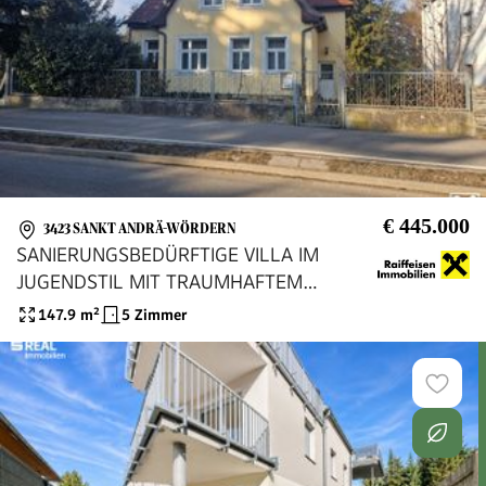
€ 445.000
3423 SANKT ANDRÄ-WÖRDERN
SANIERUNGSBEDÜRFTIGE VILLA IM
JUGENDSTIL MIT TRAUMHAFTEM
GARTEN SAMT ALTBAUMBESTAND IN
147.9
m²
5 Zimmer
ALLERBESTER WOHN- UND
ZENTRUMSLAGE