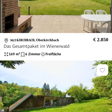
€ 2.850
3413 KIRCHBACH
,
Oberkirchbach
Das Gesamtpaket im Wienerwald
169
m²
6 Zimmer
Freifläche