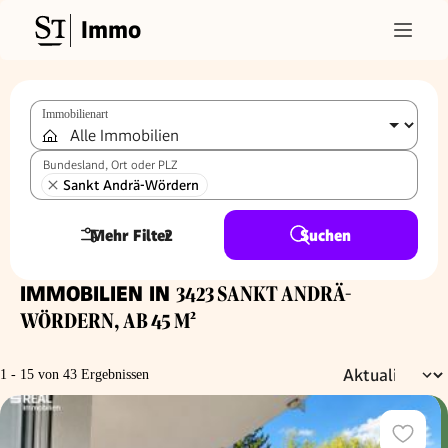
Immo
Immobilienart
Bundesland, Ort oder PLZ
Sankt Andrä-Wördern
Mehr Filter
2
Suchen
IMMOBILIEN IN
3423 SANKT ANDRÄ-
WÖRDERN, AB 45 M²
1 - 15 von 43 Ergebnissen