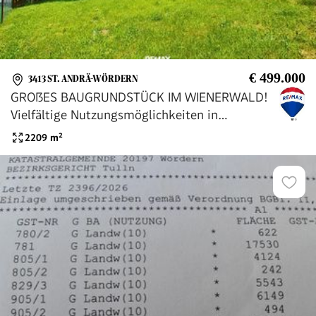
€ 499.000
3413 ST. ANDRÄ-WÖRDERN
GROßES BAUGRUNDSTÜCK IM WIENERWALD!
Vielfältige Nutzungsmöglichkeiten in
Unterkirchbach!
2209
m²