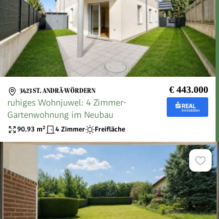
€ 443.000
3423 ST. ANDRÄ-WÖRDERN
ruhiges Wohnjuwel: 4 Zimmer-
Gartenwohnung im Neubau
90.93
m²
4 Zimmer
Freifläche