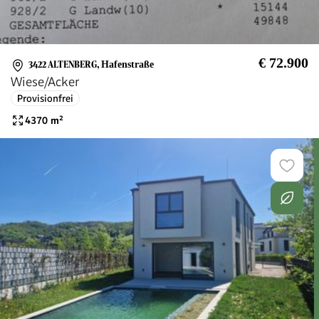
€ 72.900
3422 ALTENBERG
,
Hafenstraße
Wiese/Acker
Provisionfrei
4370
m²