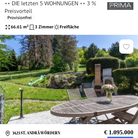
++ DIE letzten 5 WOHNUNGEN ++ 3 %
Preisvorteil
Provisionfrei
66.61
m²
3 Zimmer
Freifläche
€ 1.095.000
3423 ST. ANDRÄ-WÖRDERN