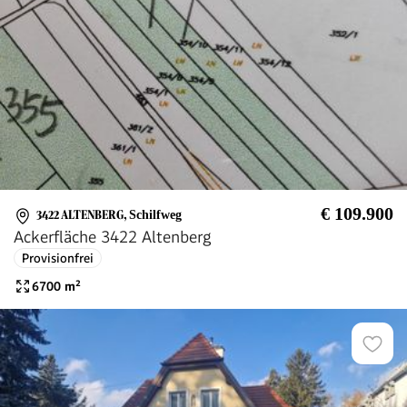
€ 109.900
3422 ALTENBERG
,
Schilfweg
Ackerfläche 3422 Altenberg
Provisionfrei
6700
m²