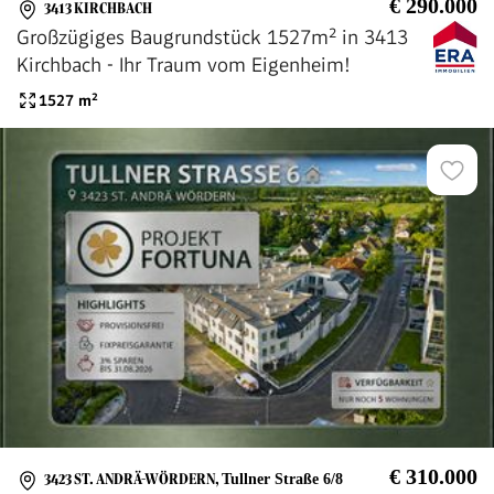
€ 290.000
3413 KIRCHBACH
Großzügiges Baugrundstück 1527m² in 3413
Kirchbach - Ihr Traum vom Eigenheim!
1527
m²
€ 310.000
3423 ST. ANDRÄ-WÖRDERN
,
Tullner Straße 6/8