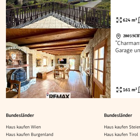
624
m²
2803 SC
"Charmant
Garage un
161
m²
Bundesländer
Bundesländer
Haus kaufen Wien
Haus kaufen Steie
Haus kaufen Burgenland
Haus kaufen Tirol