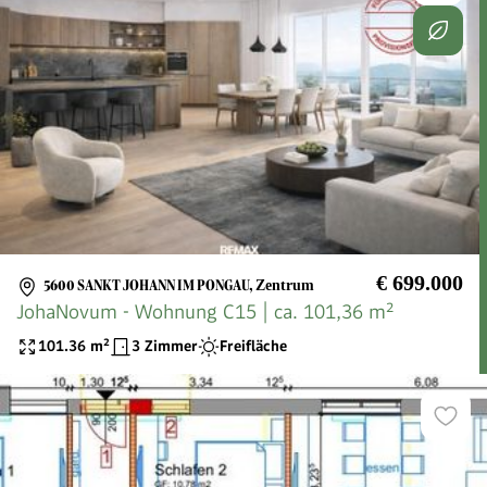
€ 699.000
5600 SANKT JOHANN IM PONGAU
,
Zentrum
JohaNovum - Wohnung C15 | ca. 101,36 m²
101.36
m²
3 Zimmer
Freifläche