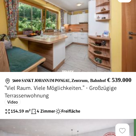
€ 539.000
5600 SANKT JOHANN IM PONGAU
,
Zentrum, Bahnhof
"Viel Raum. Viele Möglichkeiten." - Großzügige
Terrassenwohnung
Video
154.59
m²
4 Zimmer
Freifläche