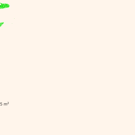
²
75 m²