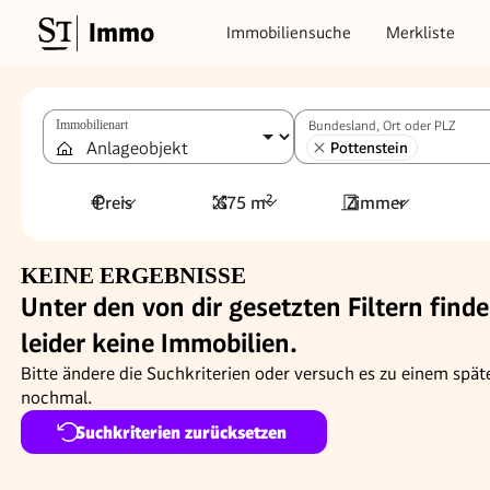
Immo
Immobiliensuche
Merkliste
Immobilienart
Bundesland, Ort oder PLZ
Pottenstein
Preis
675 m²
Zimmer
KEINE ERGEBNISSE
Unter den von dir gesetzten Filtern finde
leider keine Immobilien.
Bitte ändere die Suchkriterien oder versuch es zu einem spät
nochmal.
Suchkriterien zurücksetzen