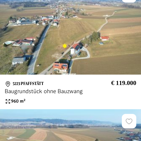
€ 119.000
5223 PFAFFSTÄTT
Baugrundstück ohne Bauzwang
960
m²