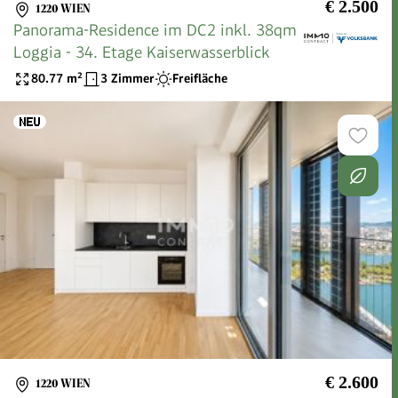
€ 2.500
1220 WIEN
Panorama-Residence im DC2 inkl. 38qm
Loggia - 34. Etage Kaiserwasserblick
80.77
m²
3 Zimmer
Freifläche
€ 2.600
1220 WIEN