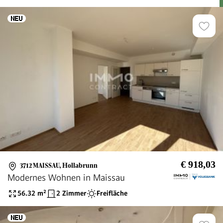
€ 918,03
3712 MAISSAU
,
Hollabrunn
Modernes Wohnen in Maissau
56.32
m²
2 Zimmer
Freifläche