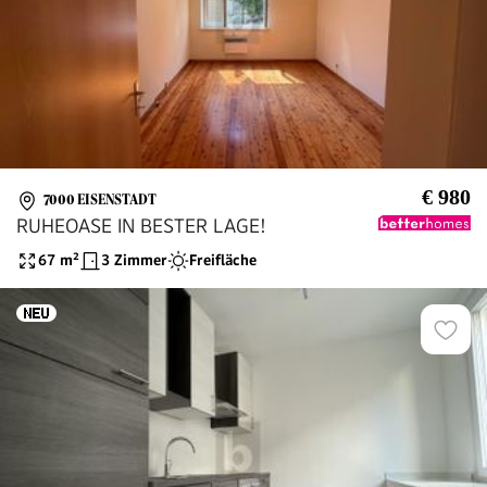
€ 980
7000 EISENSTADT
RUHEOASE IN BESTER LAGE!
67
m²
3 Zimmer
Freifläche