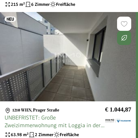
STOCK
215
m²
6 Zimmer
Freifläche
€ 1.044,87
1210 WIEN
,
Prager Straße
UNBEFRISTET: Große
Zweizimmerwohnung mit Loggia in der
Hopfengasse 4 Stiege 2 Top 5!
63.98
m²
2 Zimmer
Freifläche