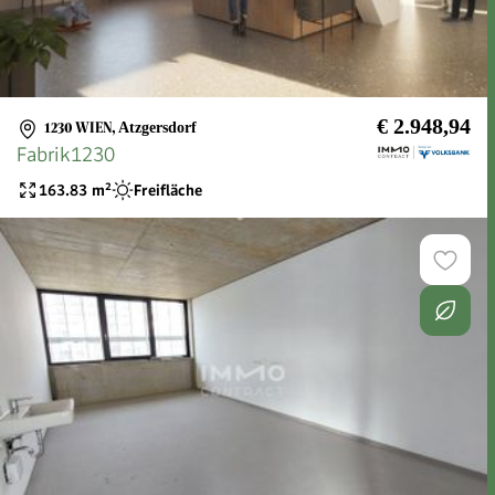
€ 2.948,94
1230 WIEN
,
Atzgersdorf
Fabrik1230
163.83
m²
Freifläche