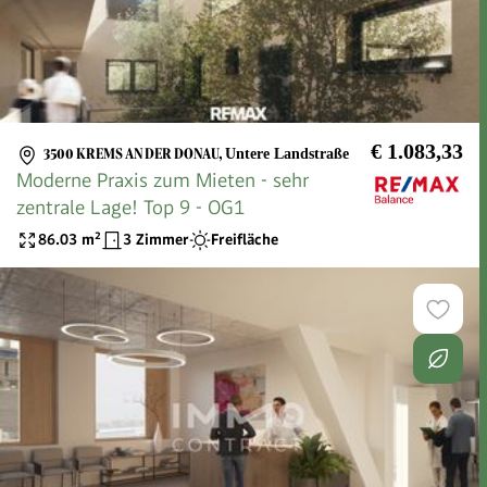
€ 1.083,33
3500 KREMS AN DER DONAU
,
Untere Landstraße
Moderne Praxis zum Mieten - sehr
zentrale Lage! Top 9 - OG1
86.03
m²
3 Zimmer
Freifläche