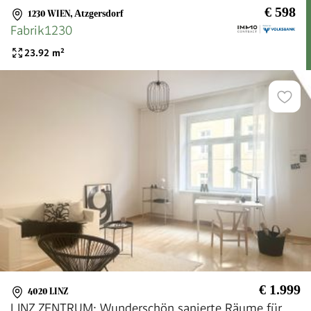
€ 598
1230 WIEN
,
Atzgersdorf
Fabrik1230
23.92
m²
€ 1.999
4020 LINZ
LINZ ZENTRUM: Wunderschön sanierte Räume für