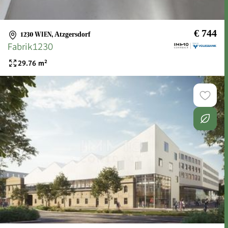
€ 744
1230 WIEN
,
Atzgersdorf
Fabrik1230
29.76
m²