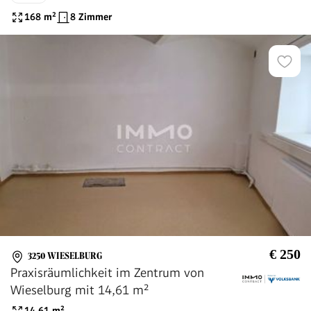
168
m²
8 Zimmer
€ 250
3250 WIESELBURG
Praxisräumlichkeit im Zentrum von
Wieselburg mit 14,61 m²
14.61
m²