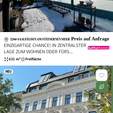
Preis auf Anfrage
5760 SAALFELDEN AM STEINERNEN MEER
EINZIGARTIGE CHANCE! IN ZENTRALSTER
LAGE ZUM WOHNEN ODER FÜRS
GESCHÄFT
631
m²
Freifläche