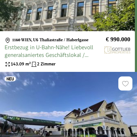
€ 990.000
1160 WIEN
,
U6 Thaliastraße / Haberlgasse
Erstbezug in U-Bahn-Nähe! Liebevoll
generalsaniertes Geschäftslokal /
Ordination in Gründerzeithaus
143.09
m²
2 Zimmer