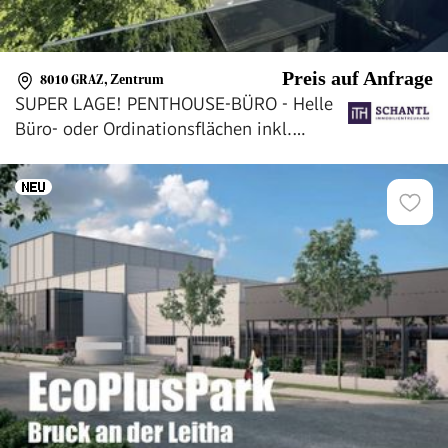
Preis auf Anfrage
8010 GRAZ
,
Zentrum
SUPER LAGE! PENTHOUSE-BÜRO - Helle
Büro- oder Ordinationsflächen inkl.
Klimaanlage, Glasfaseranschluss + 3
BALKONE! Tiefgaragenplätze vorhanden!!
TOP-SICHTBARKEIT!