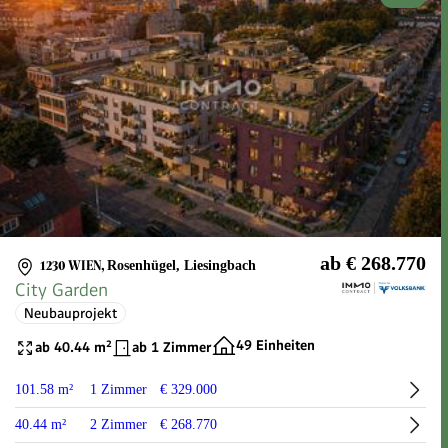
ab € 268.770
1230 WIEN
,
Rosenhügel, Liesingbach
City Garden
Neubauprojekt
49 Einheiten
ab 40.44 m²
ab 1 Zimmer
101.58 m²
1 Zimmer
€ 329.000
40.44 m²
2 Zimmer
€ 268.770