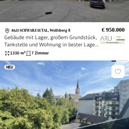
€ 950.000
8421 SCHWARZAUTAL
,
Wolfsberg 8
Gebäude mit Lager, großem Grundstück,
Tankstelle und Wohnung in bester Lage
(Provisionsfrei)
1330
m²
7 Zimmer