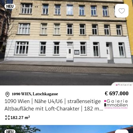
€ 697.000
1090 WIEN
,
Latschkagasse
1090 Wien | Nähe U4/U6 | straßenseitige
Altbaufläche mit Loft-Charakter | 182 m²
| vielseitig nutzbar
182.27
m²