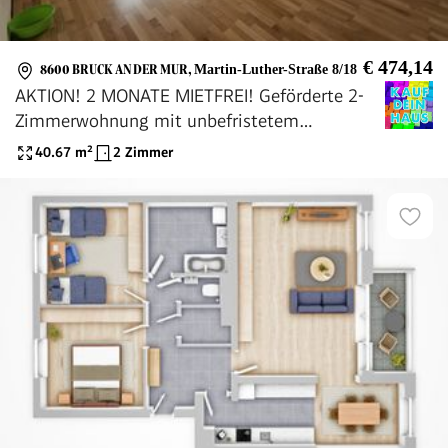
€ 474,14
8600 BRUCK AN DER MUR
,
Martin-Luther-Straße 8/18
AKTION! 2 MONATE MIETFREI! Geförderte 2-
Zimmerwohnung mit unbefristetem
Mietvertrag
40.67
m²
2 Zimmer