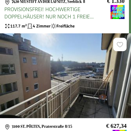
€ 1.330
7420 NEUSTIFT AN DER LAFNITZ
,
Seeblick 8
PROVISIONSFREI! HOCHWERTIGE
DOPPELHÄUSER! NUR NOCH 1 FREIE
EINHEIT!
117.7
m²
4 Zimmer
Freifläche
€ 627,34
3100 ST. PÖLTEN
,
Praterstraße 8/15