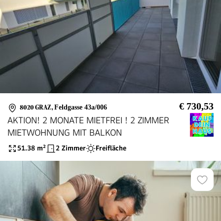
€ 730,53
8020 GRAZ
,
Feldgasse 43a/006
AKTION! 2 MONATE MIETFREI ! 2 ZIMMER
MIETWOHNUNG MIT BALKON
51.38
m²
2 Zimmer
Freifläche