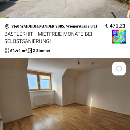
€ 471,21
3340 WAIDHOFEN AN DER YBBS
,
Wienerstraße 8/11
BASTLERHIT - MIETFREIE MONATE BEI
SELBSTSANIERUNG!
64.44
m²
2 Zimmer