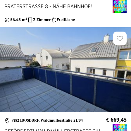
PRATERSTRASSE 8 - NÄHE BAHNHOF!
56.45
m²
2 Zimmer
Freifläche
€ 669,45
3382 LOOSDORF
,
Waldmüllerstraße 21/04