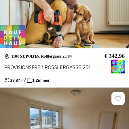
€ 342,96
3100 ST. PÖLTEN
,
Rößlergasse 25/04
PROVISIONSFREI! RÖSSLERGASSE 25!
37.87
m²
1 Zimmer