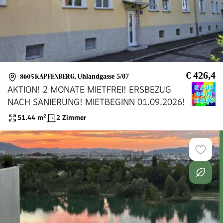
€ 426,4
8605 KAPFENBERG
,
Uhlandgasse 5/07
AKTION! 2 MONATE MIETFREI! ERSBEZUG
NACH SANIERUNG! MIETBEGINN 01.09.2026!
51.44
m²
2 Zimmer