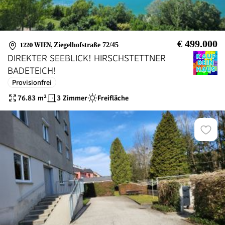
€ 499.000
1220 WIEN
,
Ziegelhofstraße 72/45
DIREKTER SEEBLICK! HIRSCHSTETTNER
BADETEICH!
Provisionfrei
76.83
m²
3 Zimmer
Freifläche