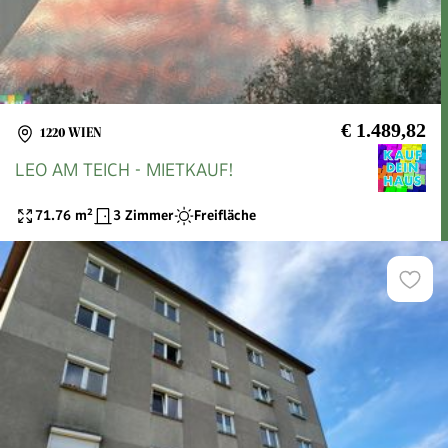
€ 1.489,82
1220 WIEN
LEO AM TEICH - MIETKAUF!
71.76
m²
3 Zimmer
Freifläche