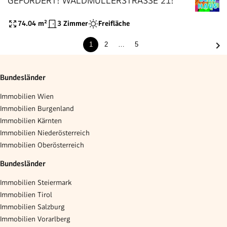
GEFÖRDERT! WALDMÜLLERSTRASSE 21!
74.04
m²
3 Zimmer
Freifläche
1
2
…
5
Bundesländer
Immobilien Wien
Immobilien Burgenland
Immobilien Kärnten
Immobilien Niederösterreich
Immobilien Oberösterreich
Bundesländer
Immobilien Steiermark
Immobilien Tirol
Immobilien Salzburg
Immobilien Vorarlberg