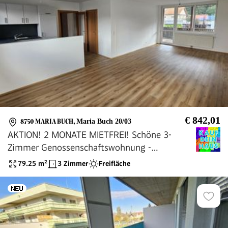
€ 842,01
8750 MARIA BUCH
,
Maria Buch 20/03
AKTION! 2 MONATE MIETFREI! Schöne 3-
Zimmer Genossenschaftswohnung -
unbefristeter Mietvertrag
79.25
m²
3 Zimmer
Freifläche