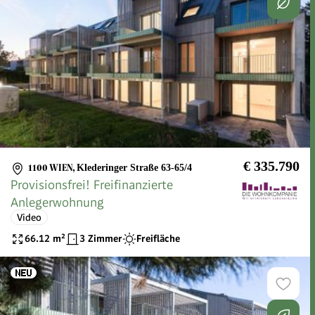
€ 335.790
1100 WIEN
,
Klederinger Straße 63-65/4
Provisionsfrei! Freifinanzierte
Anlegerwohnung
Video
66.12
m²
3 Zimmer
Freifläche