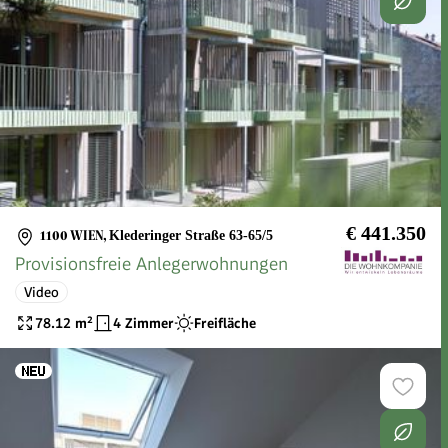
€ 441.350
1100 WIEN
,
Klederinger Straße 63-65/5
Provisionsfreie Anlegerwohnungen
Video
78.12
m²
4 Zimmer
Freifläche