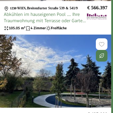
€ 566.397
1230 WIEN
,
Breitenfurter Straße 539 & 541/9
Abkühlen im hauseigenen Pool .... Ihre
Traumwohnung mit Terrasse oder Garten
und Fernblick Nähe Maurer Wald
105.05
m²
4 Zimmer
Freifläche
PROVISIONSFREI !!