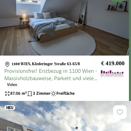
€ 419.000
1100 WIEN
,
Klederinger Straße 63-65/8
Provisionsfrei! Erstbezug in 1100 Wien -
Massivholzbauweise, Parkett und vieles
Video
mehr
87.06
m²
3 Zimmer
Freifläche