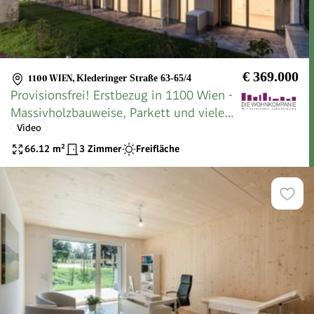
€ 369.000
1100 WIEN
,
Klederinger Straße 63-65/4
Provisionsfrei! Erstbezug in 1100 Wien -
Massivholzbauweise, Parkett und vieles
Video
mehr
66.12
m²
3 Zimmer
Freifläche