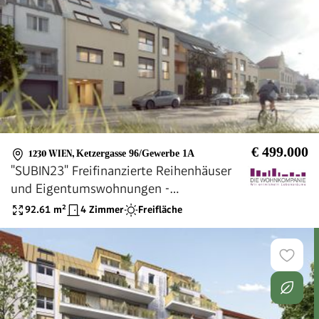
€ 499.000
1230 WIEN
,
Ketzergasse 96/Gewerbe 1A
"SUBIN23" Freifinanzierte Reihenhäuser
und Eigentumswohnungen -
PROVISIONSFREI!
92.61
m²
4 Zimmer
Freifläche