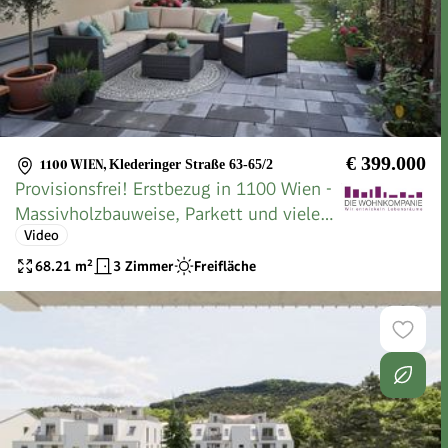
€ 399.000
1100 WIEN
,
Klederinger Straße 63-65/2
Provisionsfrei! Erstbezug in 1100 Wien -
Massivholzbauweise, Parkett und vieles
Video
mehr
68.21
m²
3 Zimmer
Freifläche