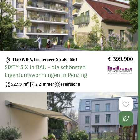
€ 399.900
1140 WIEN
,
Breitenseer Straße 66/1
SIXTY SIX in BAU - die schönsten
Eigentumswohnungen in Penzing
52.99
m²
2 Zimmer
Freifläche