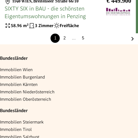
€ 449.900
1140 WIEN
,
Breitenseer Straße 66/10
SIXTY SIX in BAU - die schönsten
Eigentumswohnungen in Penzing
58.96
m²
3 Zimmer
Freifläche
1
2
…
5
Bundesländer
Immobilien Wien
Immobilien Burgenland
Immobilien Kärnten
Immobilien Niederösterreich
Immobilien Oberösterreich
Bundesländer
Immobilien Steiermark
Immobilien Tirol
Immobilien Salzburg