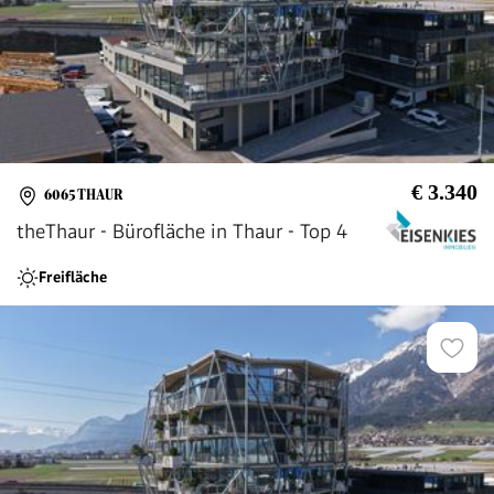
€ 3.340
6065 THAUR
theThaur - Bürofläche in Thaur - Top 4
Freifläche