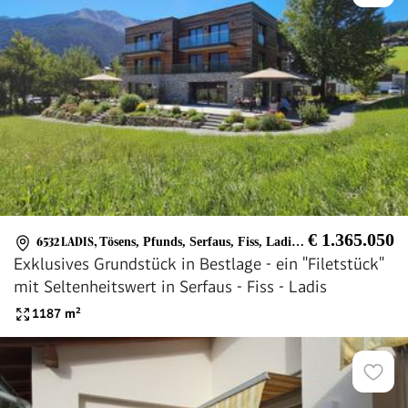
€ 1.365.050
6532 LADIS
,
Tösens, Pfunds, Serfaus, Fiss, Ladis, Nauders, Samnaun, Ischgl, Kaunertal Gletscher, Ried im Oberland, Prutz, Fliess, Zams, Landeck, Kaunertal, Spiss, Fendels, Kauns, Kaunerberg, Faggen, Ried, Urgen, Fließ
Exklusives Grundstück in Bestlage - ein "Filetstück"
mit Seltenheitswert in Serfaus - Fiss - Ladis
1187
m²