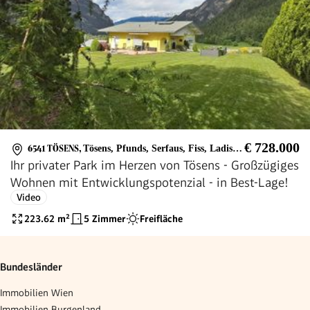
€ 728.000
6541 TÖSENS
,
Tösens, Pfunds, Serfaus, Fiss, Ladis, Nauders, Samnaun, Ischgl, Kaunertal Gletscher, Ried im Oberland, Prutz, Fliess, Zams, Landeck, Kaunertal, Spiss, Fendels, Kauns, Kaunerberg, Faggen, Ried, Urgen, Fließ
Ihr privater Park im Herzen von Tösens - Großzügiges
Wohnen mit Entwicklungspotenzial - in Best-Lage!
Video
223.62
m²
5 Zimmer
Freifläche
Bundesländer
Immobilien Wien
Immobilien Burgenland