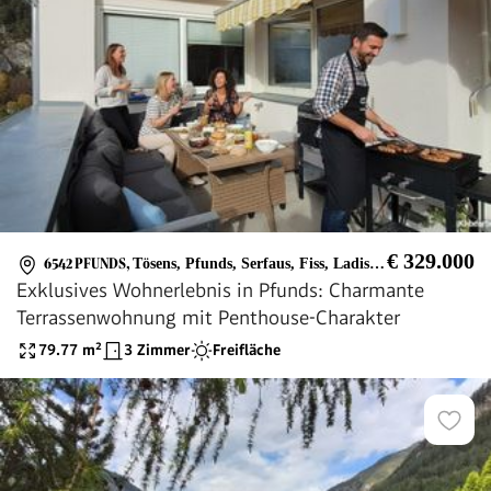
€ 329.000
6542 PFUNDS
,
Tösens, Pfunds, Serfaus, Fiss, Ladis, Nauders, Samnaun, Ischgl, Kaunertal Gletscher, Ried im Oberland, Prutz, Fliess, Zams, Landeck, Kaunertal, Spiss, Fendels, Kauns, Kaunerberg, Faggen, Ried, Urgen, Fließ
Exklusives Wohnerlebnis in Pfunds: Charmante
Terrassenwohnung mit Penthouse-Charakter
79.77
m²
3 Zimmer
Freifläche