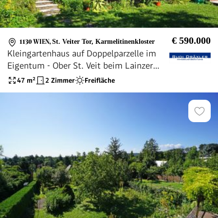
€ 590.000
1130 WIEN
,
St. Veiter Tor, Karmelitinenkloster
Kleingartenhaus auf Doppelparzelle im
Eigentum - Ober St. Veit beim Lainzer
Tiergarten
47
m²
2 Zimmer
Freifläche