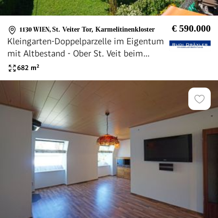
€ 590.000
1130 WIEN
,
St. Veiter Tor, Karmelitinenkloster
Kleingarten-Doppelparzelle im Eigentum
mit Altbestand - Ober St. Veit beim
Lainzer Tiergarten
682
m²