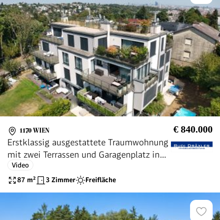
€ 840.000
1170 WIEN
Erstklassig ausgestattete Traumwohnung
mit zwei Terrassen und Garagenplatz in
Video
absoluter Ruhelage
87
m²
3 Zimmer
Freifläche