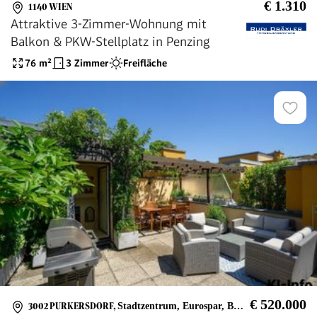
€ 1.310
1140 WIEN
Attraktive 3-Zimmer-Wohnung mit
Balkon & PKW-Stellplatz in Penzing
76
m²
3 Zimmer
Freifläche
€ 520.000
3002 PURKERSDORF
,
Stadtzentrum, Eurospar, BG/BRG