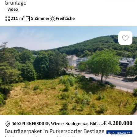
Grünlage
Video
211
m²
5 Zimmer
Freifläche
€ 4.200.000
3002 PURKERSDORF
,
Wiener Stadtgrenze, Bhf. Purkersdorf Sanatorium
Bauträgerpaket in Purkersdorfer Bestlage