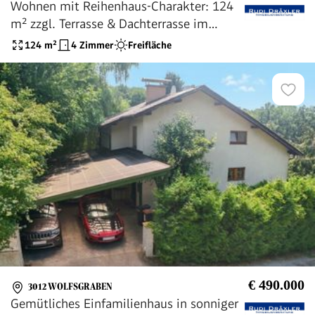
Wohnen mit Reihenhaus-Charakter: 124
m² zzgl. Terrasse & Dachterrasse im
Zentrum
124
m²
4 Zimmer
Freifläche
€ 490.000
3012 WOLFSGRABEN
Gemütliches Einfamilienhaus in sonniger