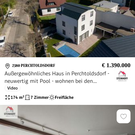
€ 1.390.000
2380 PERCHTOLDSDORF
Außergewöhnliches Haus in Perchtoldsdorf -
neuwertig mit Pool - wohnen bei den
Weinbergen
Video
174
m²
7 Zimmer
Freifläche