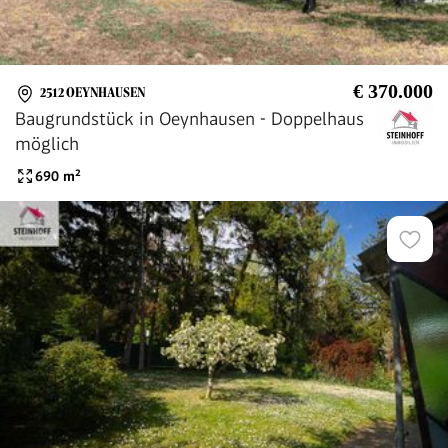
€ 370.000
2512 OEYNHAUSEN
Baugrundstück in Oeynhausen - Doppelhaus
möglich
690
m²