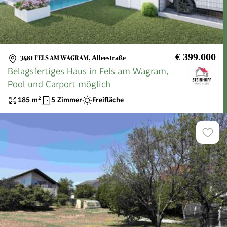
€ 399.000
3481 FELS AM WAGRAM
,
Alleestraße
Belagsfertiges Haus in Fels am Wagram,
Pool und Carport möglich
185
m²
5 Zimmer
Freifläche