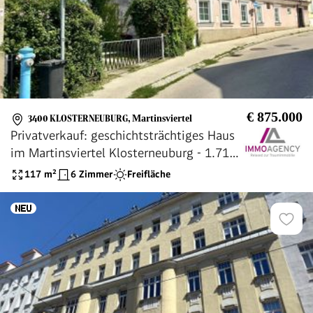
€ 875.000
3400 KLOSTERNEUBURG
,
Martinsviertel
Privatverkauf: geschichtsträchtiges Haus
im Martinsviertel Klosterneuburg - 1.711
m² Grundstück (1.119 m² Baugrund) mit
117
m²
6 Zimmer
Freifläche
Panorama-Fernblick - bis zu 6 Einheiten
möglich