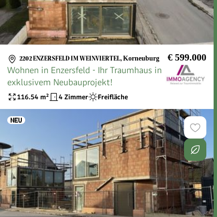
€ 599.000
2202 ENZERSFELD IM WEINVIERTEL
,
Korneuburg
Wohnen in Enzersfeld - Ihr Traumhaus in
exklusivem Neubauprojekt!
116.54
m²
4 Zimmer
Freifläche