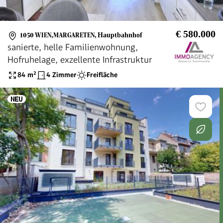
€ 580.000
1050 WIEN,MARGARETEN
,
Hauptbahnhof
sanierte, helle Familienwohnung,
Hofruhelage, exzellente Infrastruktur
84
m²
4 Zimmer
Freifläche