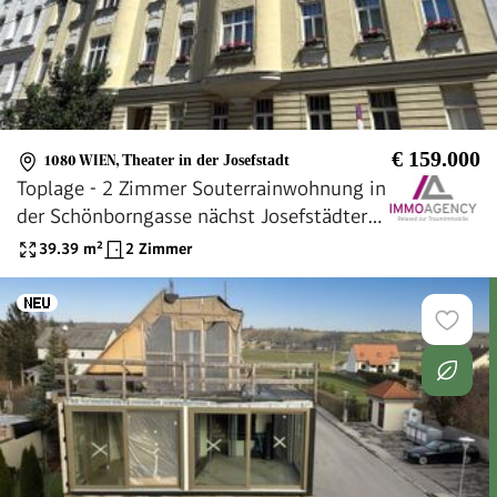
€ 159.000
1080 WIEN
,
Theater in der Josefstadt
Toplage - 2 Zimmer Souterrainwohnung in
der Schönborngasse nächst Josefstädter
Straße - sehr geringe Betriebskosten
39.39
m²
2 Zimmer