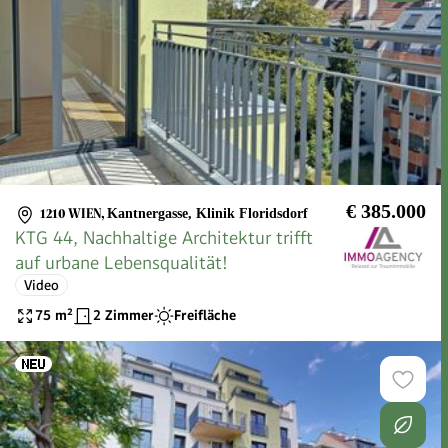
€ 385.000
1210 WIEN
,
Kantnergasse, Klinik Floridsdorf
KTG 44, Nachhaltige Architektur trifft
auf urbane Lebensqualität!
Video
75
m²
2 Zimmer
Freifläche