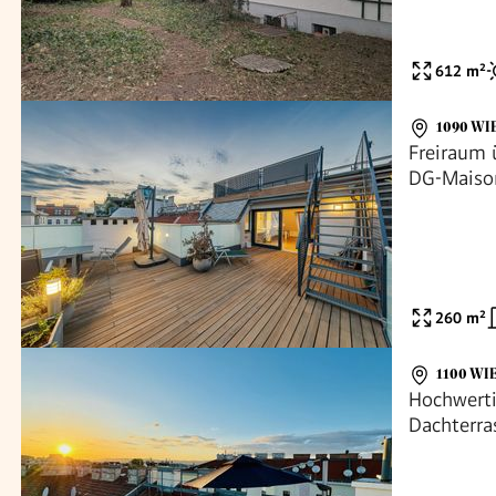
612
m²
1090 WI
Freiraum 
DG-Maison
zusätzlic
260
m²
1100 WI
Hochwert
Dachterra