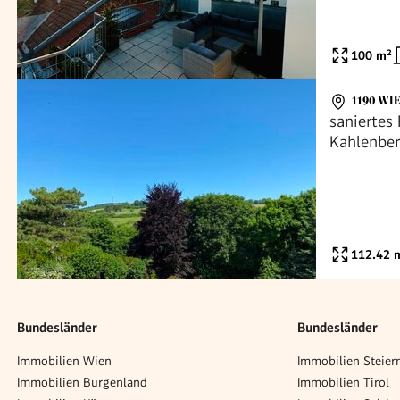
100
m²
1190 WI
saniertes
Kahlenber
Schreiber
112.42
m
Bundesländer
Bundesländer
Immobilien Wien
Immobilien Steier
Immobilien Burgenland
Immobilien Tirol