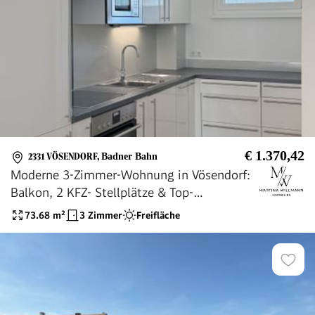
€ 1.370,42
2331 VÖSENDORF
,
Badner Bahn
Moderne 3-Zimmer-Wohnung in Vösendorf:
Balkon, 2 KFZ- Stellplätze & Top-
Ausstattung!
73.68
m²
3 Zimmer
Freifläche