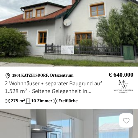
€ 640.000
2801 KATZELSDORF
,
Ortszentrum
2 Wohnhäuser + separater Baugrund auf
1.528 m² - Seltene Gelegenheit in
Katzelsdorf
275
m²
10 Zimmer
Freifläche