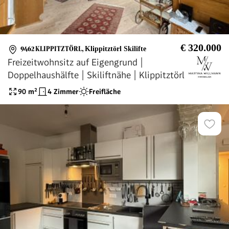
€ 320.000
9462 KLIPPITZTÖRL
,
Klippitztörl Skilifte
Freizeitwohnsitz auf Eigengrund |
Doppelhaushälfte | Skiliftnähe | Klippitztörl
90
m²
4 Zimmer
Freifläche