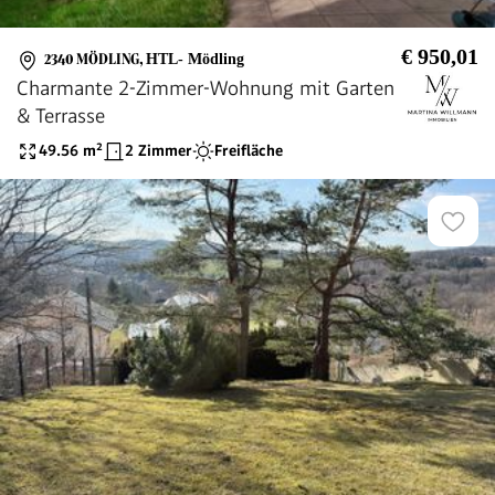
€ 950,01
2340 MÖDLING
,
HTL- Mödling
Charmante 2-Zimmer-Wohnung mit Garten
& Terrasse
49.56
m²
2 Zimmer
Freifläche