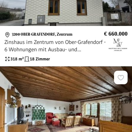
€ 660.000
3200 OBER-GRAFENDORF
,
Zentrum
Zinshaus im Zentrum von Ober-Grafendorf -
6 Wohnungen mit Ausbau- und
Wertsteigerungspotenzial
318
m²
18 Zimmer