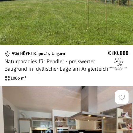
€ 80.000
9361 HÖVEJ
,
Kapuvár, Ungarn
Naturparadies für Pendler - preiswerter
Baugrund in idyllischer Lage am Anglerteich
1086
m²