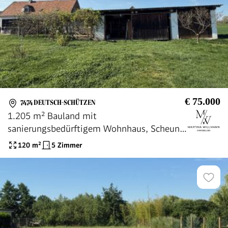
€ 75.000
7474 DEUTSCH-SCHÜTZEN
1.205 m² Bauland mit
sanierungsbedürftigem Wohnhaus, Scheune,
PV-Anlage
120
m²
5 Zimmer