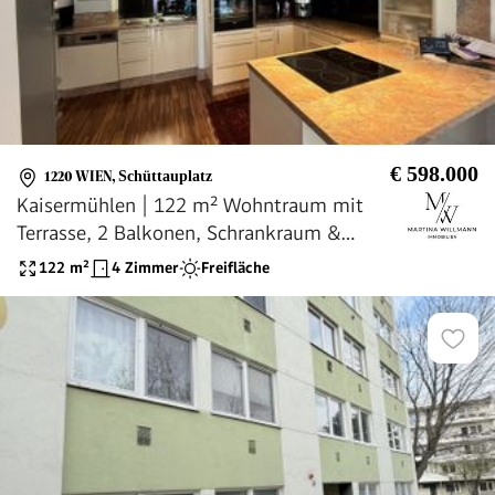
€ 598.000
1220 WIEN
,
Schüttauplatz
Kaisermühlen | 122 m² Wohntraum mit
Terrasse, 2 Balkonen, Schrankraum &
Tiefgarage
122
m²
4 Zimmer
Freifläche