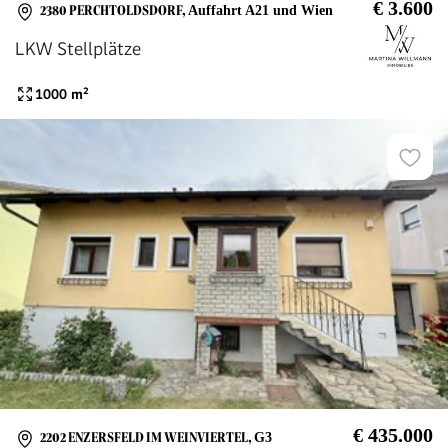
€ 3.600
2380 PERCHTOLDSDORF
,
Auffahrt A21 und Wien
LKW Stellplätze
1000
m²
€ 435.000
2202 ENZERSFELD IM WEINVIERTEL
,
G3