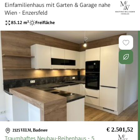
Einfamilienhaus mit Garten & Garage nahe
Wien - Enzersfeld
85.12
m²
Freifläche
€ 2.501,52
2325 VELM
,
Badesee
Traumhaftes Neubau-Reihenhaus - 5