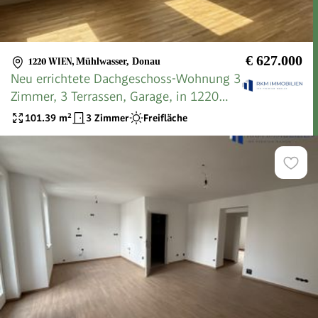
€ 627.000
1220 WIEN
,
Mühlwasser, Donau
Neu errichtete Dachgeschoss-Wohnung 3
Zimmer, 3 Terrassen, Garage, in 1220
Wien mit klimaaktiv Bronze Zertifikat
101.39
m²
3 Zimmer
Freifläche