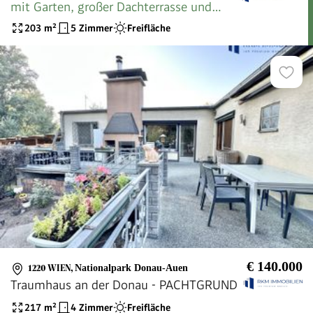
mit Garten, großer Dachterrasse und
eigenem Stellplatz in 1210 Wien -
203
m²
5 Zimmer
Freifläche
Erstbezug!
€ 140.000
1220 WIEN
,
Nationalpark Donau-Auen
Traumhaus an der Donau - PACHTGRUND
217
m²
4 Zimmer
Freifläche