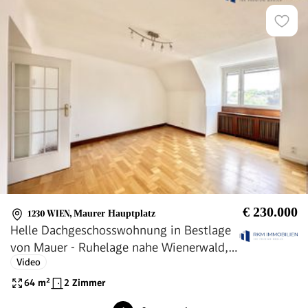
€ 230.000
1230 WIEN
,
Maurer Hauptplatz
Helle Dachgeschosswohnung in Bestlage
von Mauer - Ruhelage nahe Wienerwald,
Video
Weinbergen und Heurigen
64
m²
2 Zimmer