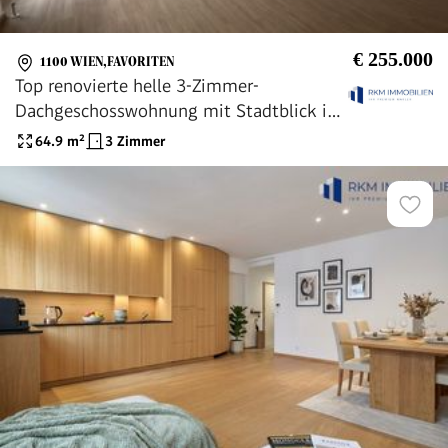
€ 255.000
1100 WIEN,FAVORITEN
Top renovierte helle 3-Zimmer-
Dachgeschosswohnung mit Stadtblick in
1100 Wien
64.9
m²
3 Zimmer