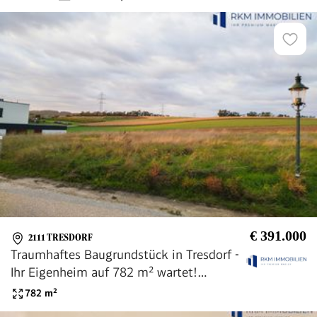
€ 391.000
2111 TRESDORF
Traumhaftes Baugrundstück in Tresdorf -
Ihr Eigenheim auf 782 m² wartet!
391.000 €
782
m²