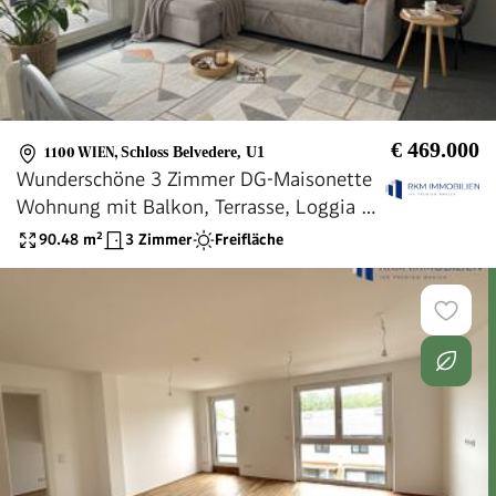
€ 469.000
1100 WIEN
,
Schloss Belvedere, U1
Wunderschöne 3 Zimmer DG-Maisonette
Wohnung mit Balkon, Terrasse, Loggia &
optionalem Tiefgaragenstellplatz zu
90.48
m²
3 Zimmer
Freifläche
mieten - 95m² Wohlfühloase!