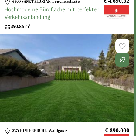
€ 4.690,32
4490 SANKT FLORIAN
,
Frischeisstraße
Hochmoderne Bürofläche mit perfekter
Verkehrsanbindung
390.86
m²
€ 890.000
2371 HINTERBRÜHL
,
Waldgasse