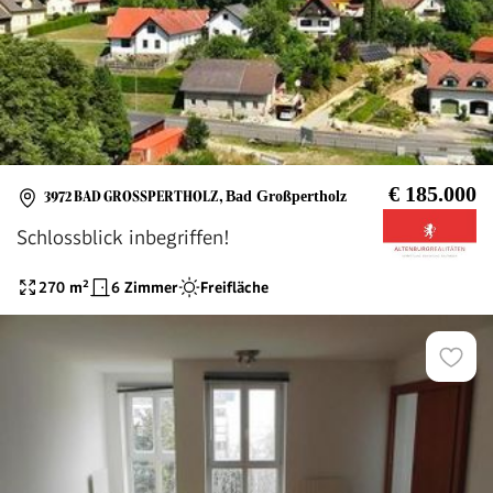
€ 185.000
3972 BAD GROSSPERTHOLZ
,
Bad Großpertholz
Schlossblick inbegriffen!
270
m²
6 Zimmer
Freifläche