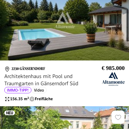
€ 985.000
2230 GÄNSERNDORF
Architektenhaus mit Pool und
Traumgarten in Gänserndorf Süd
IMMO-TIPP!
Video
156.35
m²
Freifläche