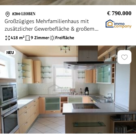
€ 790.000
8700 LEOBEN
Großzügiges Mehrfamilienhaus mit
zusätzlicher Gewerbefläche & großem
Garten in Leoben-Göss
418
m²
9 Zimmer
Freifläche