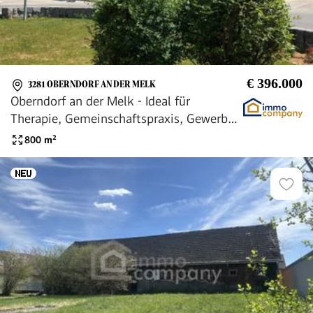
€ 396.000
3281 OBERNDORF AN DER MELK
Oberndorf an der Melk - Ideal für
Therapie, Gemeinschaftspraxis, Gewerbe,
Gastronomie, Seminare
800
m²