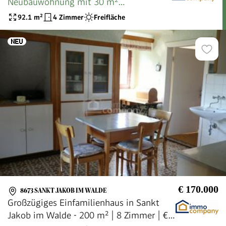
Neubauwohnung mit 30 m²
Sonnenterrasse & 2 Carports
92.1
m²
4 Zimmer
Freifläche
€ 170.000
8673 SANKT JAKOB IM WALDE
Großzügiges Einfamilienhaus in Sankt
Jakob im Walde - 200 m² | 8 Zimmer | €