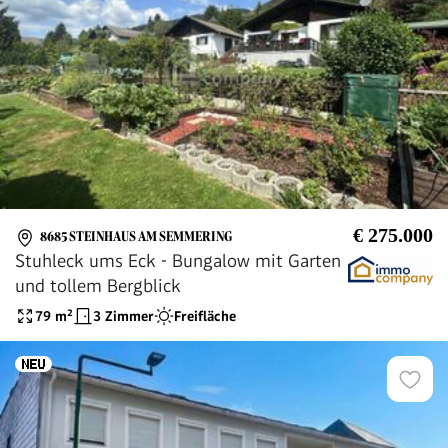
€ 275.000
8685 STEINHAUS AM SEMMERING
Stuhleck ums Eck - Bungalow mit Garten
und tollem Bergblick
79
m²
3 Zimmer
Freifläche