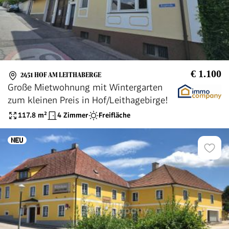
€ 1.100
2451 HOF AM LEITHABERGE
Große Mietwohnung mit Wintergarten
zum kleinen Preis in Hof/Leithagebirge!
117.8
m²
4 Zimmer
Freifläche