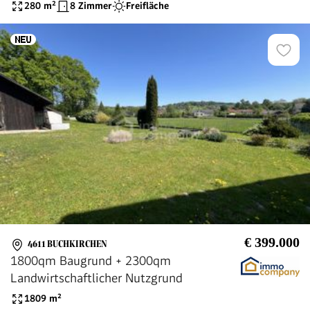
170.000.--
280
m²
8 Zimmer
Freifläche
€ 399.000
4611 BUCHKIRCHEN
1800qm Baugrund + 2300qm
Landwirtschaftlicher Nutzgrund
1809
m²