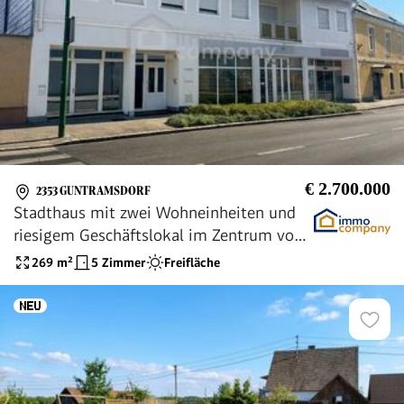
€ 2.700.000
2353 GUNTRAMSDORF
Stadthaus mit zwei Wohneinheiten und
riesigem Geschäftslokal im Zentrum von
Guntramsdorf
269
m²
5 Zimmer
Freifläche