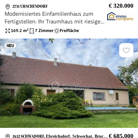
€ 320.000
2731 URSCHENDORF
Modernisiertes Einfamilienhaus zum
Fertigstellen: Ihr Traumhaus mit riesigem
Garten in wunderschöner Lage!
169.2
m²
7 Zimmer
Freifläche
€ 685.000
2432 SCHWADORF
,
Ebreichsdorf, Schwechat, Bruck an der Leitha