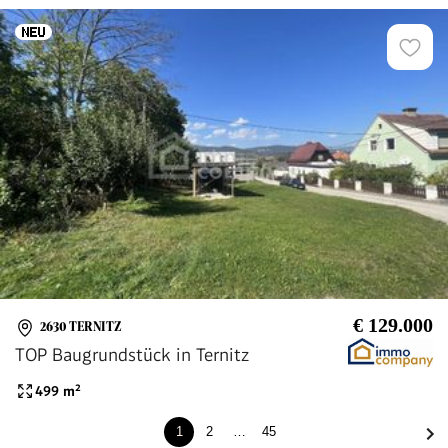
€ 129.000
2630 TERNITZ
TOP Baugrundstück in Ternitz
499
m²
1
2
…
45