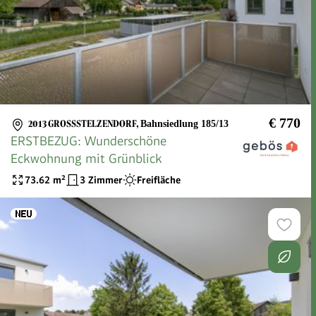
€ 770
2013 GROSSSTELZENDORF
,
Bahnsiedlung 185/13
ERSTBEZUG: Wunderschöne
Eckwohnung mit Grünblick
73.62
m²
3 Zimmer
Freifläche