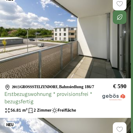
€ 590
2013 GROSSSTELZENDORF
,
Bahnsiedlung 186/7
Erstbezugswohnung * provisionsfrei *
bezugsfertig
56.81
m²
2 Zimmer
Freifläche