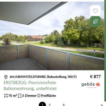
€ 877
2013 GROSSSTELZENDORF
,
Bahnsiedlung 184/15
ERSTBEZUG: Provisionsfreie
Balkonwohnung, unbefristet
70
m²
3 Zimmer
Freifläche
1
2
…
6