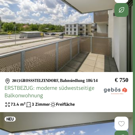
€ 750
2013 GROSSSTELZENDORF
,
Bahnsiedlung 186/14
ERSTBEZUG: moderne südwestseitige
Balkonwohnung
73.4
m²
3 Zimmer
Freifläche