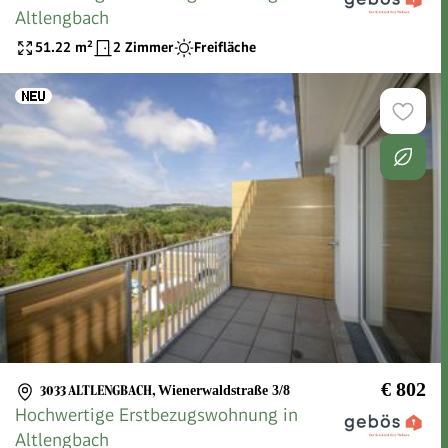
Altlengbach
51.22
m²
2 Zimmer
Freifläche
€ 802
3033 ALTLENGBACH
,
Wienerwaldstraße 3/8
Hochwertige Erstbezugswohnung in
Altlengbach