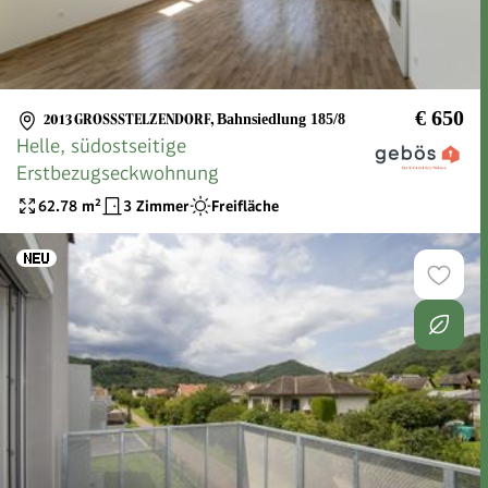
€ 650
2013 GROSSSTELZENDORF
,
Bahnsiedlung 185/8
Helle, südostseitige
Erstbezugseckwohnung
62.78
m²
3 Zimmer
Freifläche