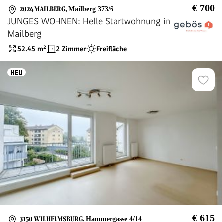
€ 700
2024 MAILBERG
,
Mailberg 373/6
JUNGES WOHNEN: Helle Startwohnung in
Mailberg
52.45
m²
2 Zimmer
Freifläche
€ 615
3150 WILHELMSBURG
,
Hammergasse 4/14