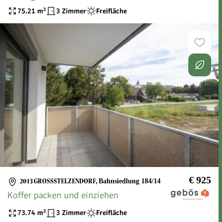
75.21
m²
3 Zimmer
Freifläche
€ 925
2013 GROSSSTELZENDORF
,
Bahnsiedlung 184/14
Koffer packen und einziehen
73.74
m²
3 Zimmer
Freifläche