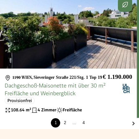
€ 1.190.000
1190 WIEN
,
Sieveringer Straße 221/Stg. 1 Top 19
Dachgeschoß-Maisonette mit über 30 m²
Freifläche und Weinbergblick
Provisionfrei
108.64
m²
4 Zimmer
Freifläche
1
2
…
4