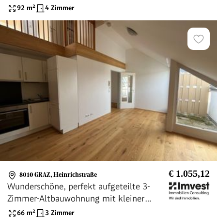
Provisionsfrei!
92
m²
4 Zimmer
€ 1.055,12
8010 GRAZ
,
Heinrichstraße
Wunderschöne, perfekt aufgeteilte 3-
Zimmer-Altbauwohnung mit kleiner
Dachterrasse in absoluter Bestlage, direkt
66
m²
3 Zimmer