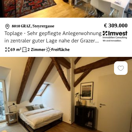
€ 309.000
8010 GRAZ
,
Steyrergasse
Toplage - Sehr gepflegte Anlegerwohnung
in zentraler guter Lage nahe der Grazer
Innenstadt
69
m²
2 Zimmer
Freifläche