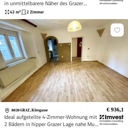
in unmittelbarere Näher des Grazer
Augartens
42
m²
2 Zimmer
€ 936,1
8020 GRAZ
,
Kleegasse
Ideal aufgeteilte 4-Zimmer-Wohnung mit
2 Bädern in hipper Grazer Lage nahe Mur -