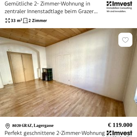
Gemütliche 2- Zimmer-Wohnung in
zentraler Innenstadtlage beim Grazer
Augarten - Ideal für Anleger
33
m²
2 Zimmer
€ 119.000
8020 GRAZ
,
Lagergasse
Perfekt geschnittene 2-Zimmer-Wohnung