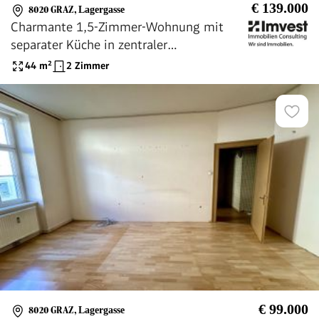
€ 139.000
8020 GRAZ
,
Lagergasse
Charmante 1,5-Zimmer-Wohnung mit
separater Küche in zentraler
Innenstadtlage nahe Grazer Augarten
44
m²
2 Zimmer
€ 99.000
8020 GRAZ
,
Lagergasse