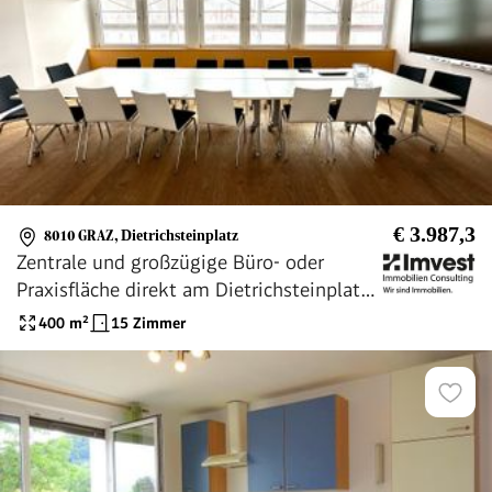
€ 3.987,3
8010 GRAZ
,
Dietrichsteinplatz
Zentrale und großzügige Büro- oder
Praxisfläche direkt am Dietrichsteinplatz -
in absoluter Bestlage im Grazer Bezirk
400
m²
15 Zimmer
Jakomini!