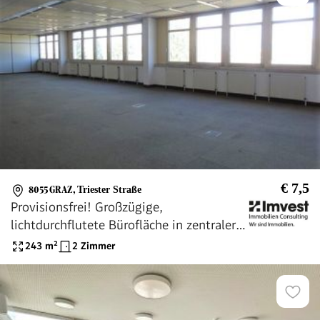
€ 7,5
8055 GRAZ
,
Triester Straße
Provisionsfrei! Großzügige,
lichtdurchflutete Bürofläche in zentraler
und frequentierter Lage im Grazer Bezirk
243
m²
2 Zimmer
Puntigam