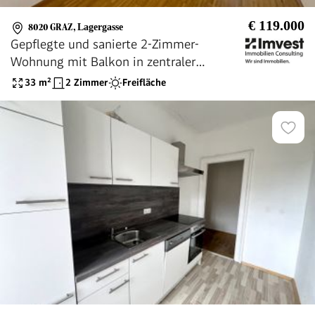
€ 119.000
8020 GRAZ
,
Lagergasse
Gepflegte und sanierte 2-Zimmer-
Wohnung mit Balkon in zentraler
Innenstadtlage direkt beim Grazer
33
m²
2 Zimmer
Freifläche
Augarten