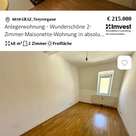
€ 215.000
8010 GRAZ
,
Steyrergasse
Anlegerwohnung - Wunderschöne 2-
Zimmer-Maisonette-Wohnung in absolut
guter und zentraler Lage - direkt bei der
48
m²
2 Zimmer
Freifläche
TU