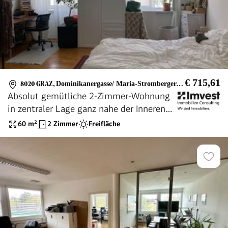
€ 715,61
8020 GRAZ
,
Dominikanergasse/ Maria-Stromberger-Gasse
Absolut gemütliche 2-Zimmer-Wohnung
in zentraler Lage ganz nahe der Inneren
Stadt mit Balkon - PROVISIONSFREI
60
m²
2 Zimmer
Freifläche