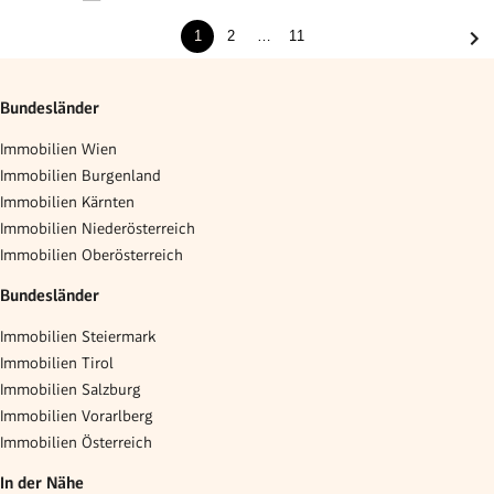
gegenüber der Karl-Franzens-Universität -
1
2
…
11
WG geeignet - Provisionsfrei
Bundesländer
Immobilien Wien
Immobilien Burgenland
Immobilien Kärnten
Immobilien Niederösterreich
Immobilien Oberösterreich
Bundesländer
Immobilien Steiermark
Immobilien Tirol
Immobilien Salzburg
Immobilien Vorarlberg
Immobilien Österreich
In der Nähe