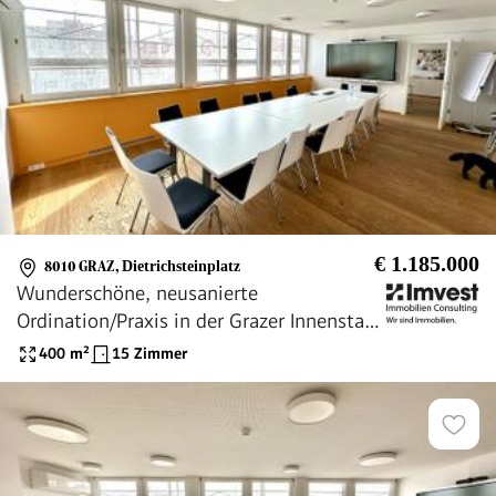
€ 1.185.000
8010 GRAZ
,
Dietrichsteinplatz
Wunderschöne, neusanierte
Ordination/Praxis in der Grazer Innenstadt
am Dietrichsteinplatz
400
m²
15 Zimmer