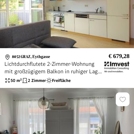
€ 679,28
8052 GRAZ
,
Eythgasse
Lichtdurchflutete 2-Zimmer-Wohnung
mit großzügigem Balkon in ruhiger Lage -
Provisionsfrei!
50
m²
2 Zimmer
Freifläche