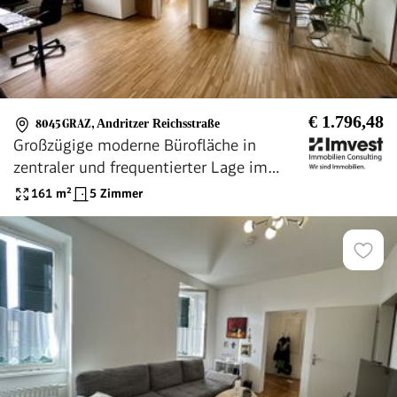
€ 1.796,48
8045 GRAZ
,
Andritzer Reichsstraße
Großzügige moderne Bürofläche in
zentraler und frequentierter Lage im
Grazer Bezirk Andritz
161
m²
5 Zimmer