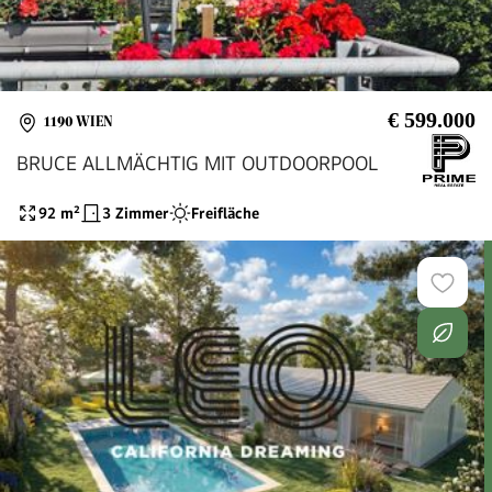
€ 599.000
1190 WIEN
BRUCE ALLMÄCHTIG MIT OUTDOORPOOL
92
m²
3 Zimmer
Freifläche