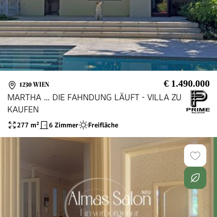
€ 1.490.000
1230 WIEN
MARTHA ... DIE FAHNDUNG LÄUFT - VILLA ZU
KAUFEN
277
m²
6 Zimmer
Freifläche