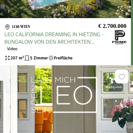
€ 2.700.000
1130 WIEN
LEO CALIFORNIA DREAMING IN HIETZING -
BUNGALOW VON DEN ARCHITEKTEN
AUBÖCK/RAINER
Video
207
m²
5 Zimmer
Freifläche