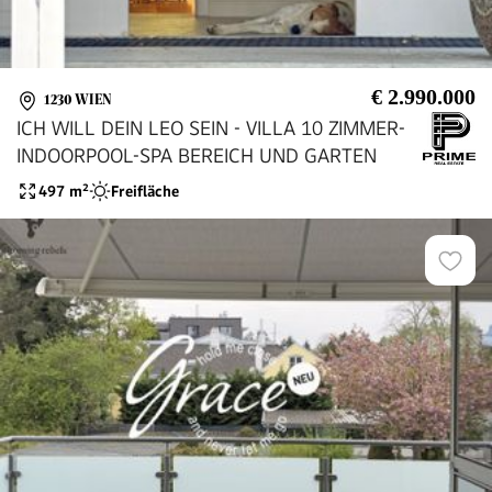
€ 2.990.000
1230 WIEN
ICH WILL DEIN LEO SEIN - VILLA 10 ZIMMER-
INDOORPOOL-SPA BEREICH UND GARTEN
497
m²
Freifläche