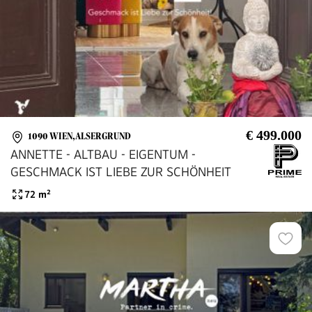
€ 499.000
1090 WIEN,ALSERGRUND
ANNETTE - ALTBAU - EIGENTUM -
GESCHMACK IST LIEBE ZUR SCHÖNHEIT
72
m²